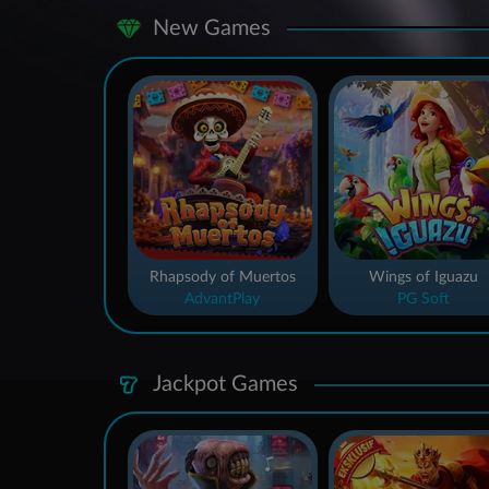
New Games
Rhapsody of Muertos
Wings of Iguazu
AdvantPlay
PG Soft
Jackpot Games