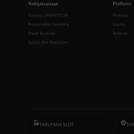
Kebijaksanaan
Platform
Tentang DINASTI138
Promosi
Responsible Gambling
Loyalty
Pusat Bantuan
Referral
Syarat dan Ketentuan
TARUHAN SLOT
TA