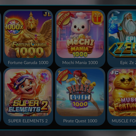
Fortune Garuda 1000
Mochi Mania 1000
Epic Ze
SUPER ELEMENTS 2
Pirate Quest 1000