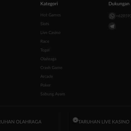
Kategori
Dukungan
Hot Games
+62859
Slots
Live Casino
Race
Togel
Olahraga
Crash Game
Arcade
Poker
Sabung Ayam
RUHAN OLAHRAGA
TARUHAN LIVE KASINO