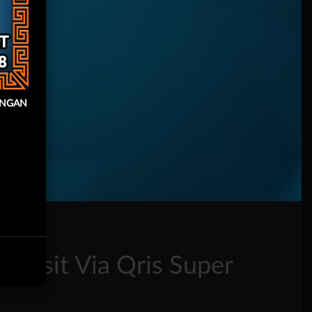
ENGAN
eposit Via Qris Super