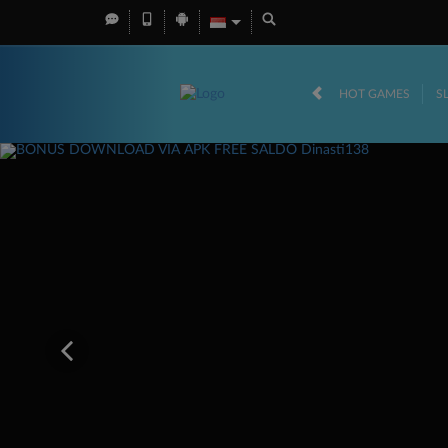
HOT GAMES
S