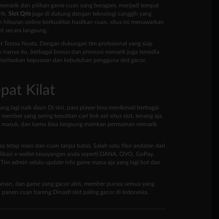
ur menarik dan pilihan game cuan yang beragam, menjadi tempat
ik,
Slot Qris
juga di dukung dengan teknologi canggih yang
iburan online berkualitas hasilkan cuan, situs ini menawarkan
 secara langsung..
t Terasa Nyata. Dengan dukungan tim profesional yang siap
 hanya itu, berbagai bonus dan promosi menarik juga tersedia
oritaskan kepuasan dan kebutuhan pengguna slot gacor,
pat Kilat
 yang lagi naik daun Di sini, para player bisa menikmati berbagai
ber yang sering kesulitan cari link asli situs slot, tenang aja.
gsung masuk, dan kamu bisa langsung mainkan permainan menarik
a tetap main dan cuan tanpa batas. Salah satu fitur andalan dari
likasi e-wallet kesayangan anda seperti DANA, OVO, GoPay,
 Tim admin selalu update info game mana aja yang lagi hot dan
em aman, dan game yang gacor abis, member punya semua yang
 panen cuan bareng Dinasti slot paling gacor di Indonesia.