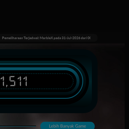
araan Terjadwal: MarbleX pada 31-Jul-2026 dari 00.00.00 sampai 31-Jul-2027 00.00
1,511
Lebih Banyak Game