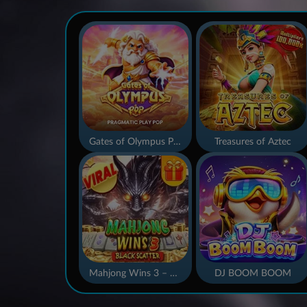
Gates of Olympus POP
Treasures of Aztec
Mahjong Wins 3 – Black Scatter
DJ BOOM BOOM