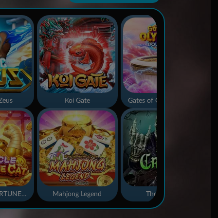
 Zeus
Koi Gate
Gates of Olympus Roulette
MUSCLE FORTUNE CAT
Mahjong Legend
The Crypt
C