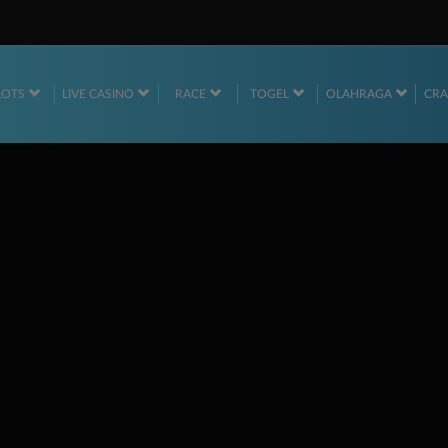
LOTS
LIVE CASINO
RACE
TOGEL
OLAHRAGA
CR