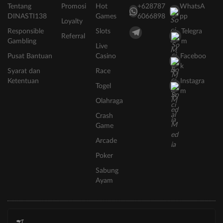
Tentang
Promosi
Hot
+628787
WhatsA
DINASTI138
Games
6066898
pp
Loyalty
Responsible
Slots
Telegra
Referral
Gambling
m
Live
Pusat Bantuan
Casino
Faceboo
k
Syarat dan
Race
Ketentuan
Instagra
Togel
m
Olahraga
Crash
Game
Arcade
Poker
Sabung
Ayam