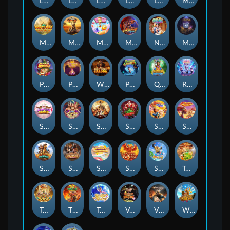
Las Vegas Party
Legend of the White and Green Snake
Lion Dance Fortune
Lucky Zhu
Lulu's Enchanted Forest
Mahjong Fortune
Mayan Gold Hunt
Mega Wild Safari
Mochi Mochi
Muay Thai Arena
Nomikai Fever
Mysteries of Pandora
Pawsome Xmas
Persian Gems
Wild West Saloon
Pumpkin Night
Queen of Aztec
Rave On
Sakura Neko
Samba Fiesta
SanGuo - The Brotherhood
Sexy Christmas Sirens
Spirits Fiesta
Spring Harvest
Stallion Princess
Steampunk Reloaded
Surgary bonanza
Super Phoenix
Surf Monkey
Taco Truck Delight
Temple of Gods
TNT Fiesta
Tower of Riches
Vault of Riches
Viking Valor
Wild Fish Hunter