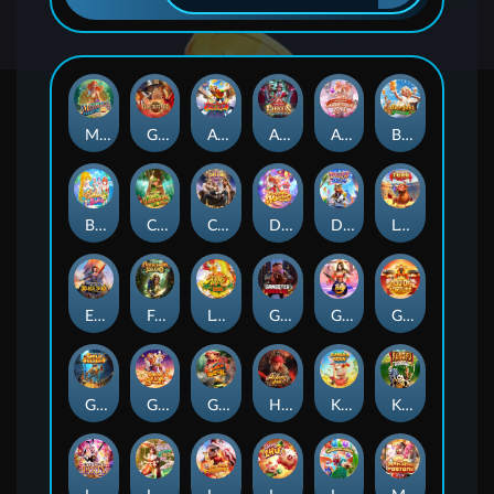
Mermaid's Treasure
Gladiators
Adventures Of Caramelo
Amazing Circus
Aphrodite - Goddess of Love
Bierfest Delight
Bikini Babes
Chasing Leprechaun Coins
Countdown to Fortune
Dragon Wonder
Ducky Spin
Legendary El Toro
Empress of the Black Seas
Forbidden Island
Longevity dragon(Fulong)
Gangster's Paradise
Gates Of Kunlun
God of Fortune
Gold Seekers
Golden Gallop
Golden Hatch
Heavenly Sage
Kawaii Neko
Kung Fu Warrior