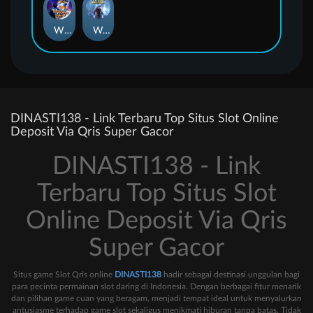
Wishes of the Genie
Wrath of Zeus
DINASTI138 - Link Terbaru Top Situs Slot Online
Deposit Via Qris Super Gacor
DINASTI138 - Link
Terbaru Top Situs Slot
Online Deposit Via Qris
Super Gacor
Situs game Slot Qris online
DINASTI138
hadir sebagai destinasi unggulan bagi
para pecinta permainan slot daring di Indonesia. Dengan berbagai fitur menarik
dan pilihan game cuan yang beragam, menjadi tempat ideal untuk menyalurkan
antusiasme terhadap game slot sekaligus menikmati hiburan tanpa batas. Tidak