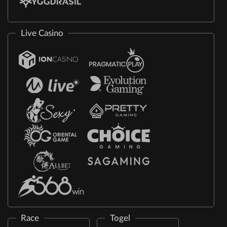
Live Casino
Race
Togel