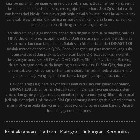
saja, pengalaman bermain yang seru dan bikin nagih. Buat member yang sering
kesulitan cari link asli situs slot, tenang aja. Link terbaru
Slot Qris
selalu aktif
dan bebas dari blokir. Para player gak perlu pakai VPN atau ribet buka-buka link
yang gak jelas. Tinggal klik, langsung masuk, dan kamu bisa langsung mainkan
permainan menarik dengan kemenangan nyata.
Tampilan situsnya juga modern, cepat, dan ringan di semua perangkat, baik itu
HP Android, iPhone, maupun desktop. Jadi di mana pun player berada, bisa
tetap main dan cuan tanpa batas. Salah satu fitur andalan dari
DINASTI138
adalah metode deposit via QRIS. Cocok banget buat para member yang suka
transaksi cepat dan praktis. Cukup scan kode QR lewat aplikasi e-wallet
kesayangan anda seperti DANA, OVO, GoPay, ShopeePay, atau m-Banking,
dalam hitungan detik saldo langsung masuk ke akun. Di
Slot Qris
, dan para
player gak akan kehabisan pilihan game cuan. Tim admin selalu update info
game mana aja yang lagi hot dan banyak ngasih jackpot jutaan rupiah.
Gak perlu ragu lagi para player serius mau cari cuan dari game slot online,
DINASTI138
adalah pilihan terbaik saat ini. Dengan layanan cepat, sistem
aman, dan game yang gacor abis, member punya semua yang dibutuhkan buat
jadi raja slot sejati. Link maxwin
Slot Qris
sekarang daftar gratis nikmati bermain
main slot yang beda dari yang lain. Saatnya kamu panen cuan bareng Dinasti
slot paling gacor di Indonesia.
Kebijaksanaan
Platform
Kategori
Dukungan
Komunitas