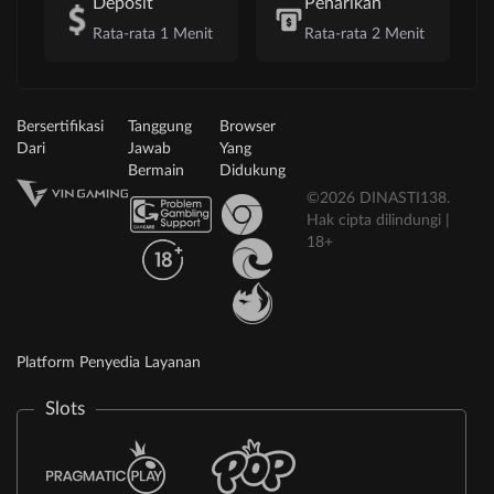
Deposit
Penarikan
Rata-rata 1 Menit
Rata-rata 2 Menit
Bersertifikasi
Tanggung
Browser
Dari
Jawab
Yang
Bermain
Didukung
©2026 DINASTI138.
Hak cipta dilindungi |
18+
Platform Penyedia Layanan
Slots