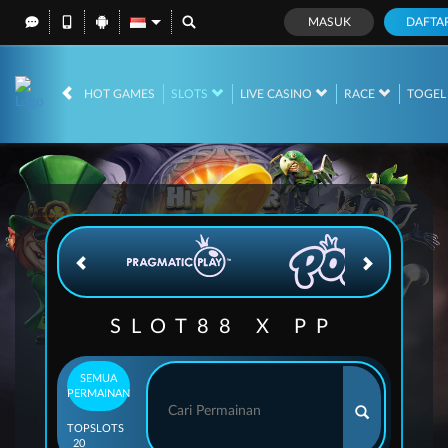
MASUK
DAFTA
IDR
12,700,005,
HOT GAMES
SLOTS
LIVE CASINO
RACE
TOGE
SLOT88 X PP
SEMUA
PERMAINAN
TOP
SLOTS
20