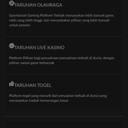
TARUHAN OLAHRAGA
Sportsbook Gaming Platform Terbaik menawarkan lebih banyak game,
odds yang lebih tinggi, dan menyediakan pilihan yang lebih banyak
untuk pemain.
TARUHAN LIVE KASINO
Platform Pilihan bagi perusahaan-perusahaan terbaik di dunia, dengan
pilihan variasi game terbanyak
TARUHAN TOGEL
Platform togel yang menarik dari perusahan terbaik di dunia yang
menawarkan hadiah kemenangan besar