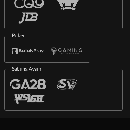
Poker
Sabung Ayam