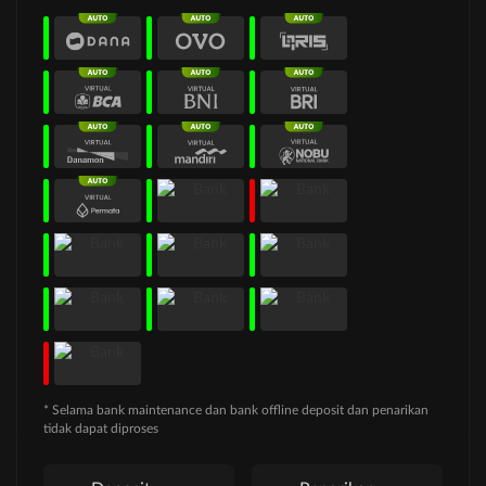
* Selama bank maintenance dan bank offline deposit dan penarikan
tidak dapat diproses