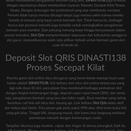
Selain menawarkan pengalaman bermain yang seru,
DINASTI138
juga di kenal
dengan reputasinya dalam memberikan layanan Maxwin Secepat Kilat Terasa
Nyata. Dengan dukungan tim profesional yang siap membantu nonstop.
Pemain tidak hanya merasa dihargai tetapi juga merasa yakin bahwa mereka
berada di tempat yang tepat untuk bermain slot. Tidak hanya itu, berbagai
bonus dan promosi menarik juga tersedia untuk meningkatkan pengalaman
bermain para member. Dari peluang menang besar hingga kenyamanan dalam
proses transaksi,
Slot Qris
memprioritaskan kepuasan dan kebutuhan pengguna
slot gacor, menjadikannya salah satu pilihan terbaik untuk bermain game slot
cuan di tanah air.
Deposit Slot QRIS DINASTI138
Proses Secepat Kilat
Pecinta game slot online situs slot gacor yang bener-bener mantap buat cuan
harian adalah
DINASTI138
, link terbaru dari situs slot online terpercaya yang
lagi naik daun Di sini, para player bisa menikmati berbagai permainan slot
dengan tingkat kemenangan tinggi, deposit super cepat lewat QRIS, dan tentu
saja, pengalaman bermain yang seru dan bikin nagih. Buat member yang sering
kesulitan cari link asli situs slot, tenang aja. Link terbaru
Slot Qris
selalu aktif
dan bebas dari blokir. Para player gak perlu pakai VPN atau ribet buka-buka link
yang gak jelas. Tinggal klik, langsung masuk, dan kamu bisa langsung mainkan
permainan menarik dengan kemenangan nyata.
Tampilan situsnya juga modern, cepat, dan ringan di semua perangkat, baik itu
HP Android, iPhone, maupun desktop. Jadi di mana pun player berada, bisa