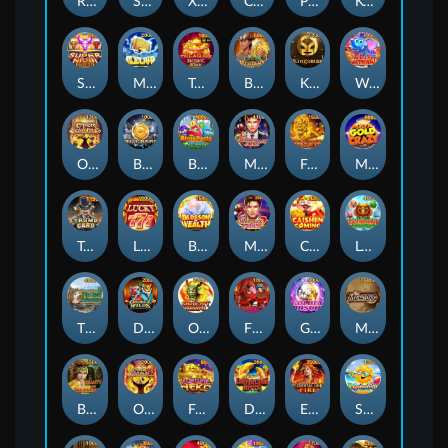
Ragnarok : Thor VS Loki
SuperNiubi
X-Huge_Fishin' Fever X-Huge
Combo Fruity Bonanza Combo
Pop Pop Candy 1000
Kong
SuperNiubiDeluxe
Mjolnir
TreasureBowl
Book of Mystery
Kingsman
Wonder Elephant
Open Sesame
Billionaire
Birds Party Deluxe
Moneybags Man
Fortune Treasure
MayaGoldCrazy
Trump Card
LuckySeven
Blossom of Wealth
Moneybags Man 2
CaiShen Coming
Legendary5
The Llama Adventure
DoubleWilds
OrientAnimals
Flirting Scholar Tang
GoldenDisco
Mahjong
Beauty And The Kingdom
OpenSesameII
Fortune Neko
DragonsGate
Elemental Link Fire
Spindrift