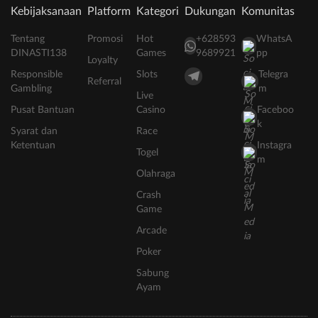
Kebijaksanaan
Platform
Kategori
Dukungan
Komunitas
Tentang
Promosi
Hot
+628593
WhatsA
DINASTI138
Games
9689921
pp
Loyalty
Responsible
Slots
Telegra
Referral
Gambling
m
Live
Pusat Bantuan
Casino
Faceboo
k
Syarat dan
Race
Ketentuan
Instagra
Togel
m
Olahraga
Crash
Game
Arcade
Poker
Sabung
Ayam