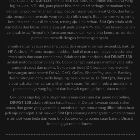
harian adalah
DINASTI138
, link terbaru dari situs slot online terpercaya yang
lagi naik daun Di sini, para player bisa menikmati berbagai permainan slot
dengan tingkat kemenangan tinggi, deposit super cepat lewat QRIS, dan tentu
saja, pengalaman bermain yang seru dan bikin nagih. Buat member yang sering
kesulitan cari link asli situs slot, tenang aja. Link terbaru
Slot Qris
selalu aktif
dan bebas dari blokir. Para player gak perlu pakai VPN atau ribet buka-buka link
yang gak jelas. Tinggal klik, langsung masuk, dan kamu bisa langsung mainkan
permainan menarik dengan kemenangan nyata.
Tampilan situsnya juga modern, cepat, dan ringan di semua perangkat, baik itu
HP Android, iPhone, maupun desktop. Jadi di mana pun player berada, bisa
tetap main dan cuan tanpa batas. Salah satu fitur andalan dari
DINASTI138
adalah metode deposit via QRIS. Cocok banget buat para member yang suka
transaksi cepat dan praktis. Cukup scan kode QR lewat aplikasi e-wallet
kesayangan anda seperti DANA, OVO, GoPay, ShopeePay, atau m-Banking,
dalam hitungan detik saldo langsung masuk ke akun. Di
Slot Qris
, dan para
player gak akan kehabisan pilihan game cuan. Tim admin selalu update info
game mana aja yang lagi hot dan banyak ngasih jackpot jutaan rupiah.
Gak perlu ragu lagi para player serius mau cari cuan dari game slot online,
DINASTI138
adalah pilihan terbaik saat ini. Dengan layanan cepat, sistem
aman, dan game yang gacor abis, member punya semua yang dibutuhkan buat
jadi raja slot sejati. Link maxwin
Slot Qris
sekarang daftar gratis nikmati bermain
main slot yang beda dari yang lain. Saatnya kamu panen cuan bareng Dinasti
slot paling gacor di Indonesia.