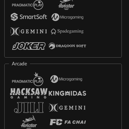
Arcade