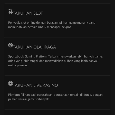
TARUHAN SLOT
Penyedia slot online dengan beragam pilihan game menarik yang
memudahkan pemain untuk mencapai jackpot
TARUHAN OLAHRAGA
Sportsbook Gaming Platform Terbaik menawarkan lebih banyak game,
odds yang lebih tinggi, dan menyediakan pilihan yang lebih banyak
untuk pemain.
TARUHAN LIVE KASINO
Platform Pilihan bagi perusahaan-perusahaan terbaik di dunia, dengan
pilihan variasi game terbanyak