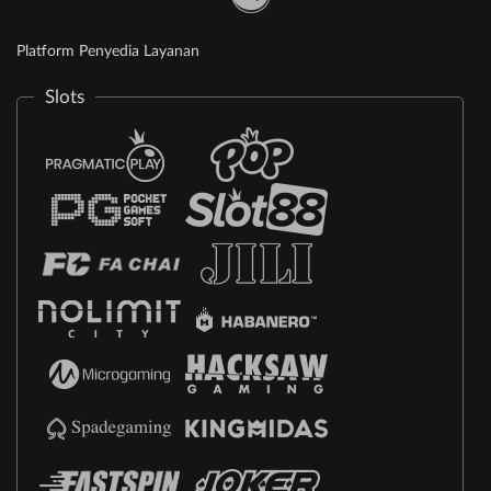
Platform Penyedia Layanan
Slots