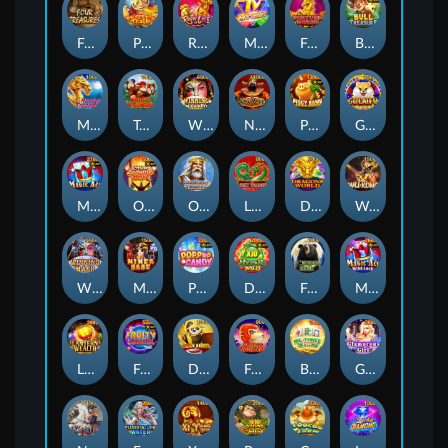
Four Treasures
Prosperity Tiger
Rooster In Love
MarvelousIV
FortuneHorse
Bull Treasure
Moonlight Treasure
TripleKingKong
Winning Mask II
New Year
Piggy Bank
GoLaiFu
Magic Ace
Open Sesame Mega
Olympian Temple
Lucky Dragons
DragonsWorld
Wukong
Winning Mask
MinerBabe
Pop Pop Candy
Dragon Soar - Hyper Wild
Formosa Bear
Magic Ace WILD LOCK
LanternWealth
Fruity Bonanza
Dragon Warrior
FunkyKingKong
Big Three Dragons
Glamorous Girl