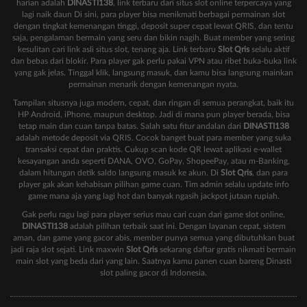
harian adalah
DINASTI138
, link terbaru dari situs slot online terpercaya yang
lagi naik daun Di sini, para player bisa menikmati berbagai permainan slot
dengan tingkat kemenangan tinggi, deposit super cepat lewat QRIS, dan tentu
saja, pengalaman bermain yang seru dan bikin nagih. Buat member yang sering
kesulitan cari link asli situs slot, tenang aja. Link terbaru
Slot Qris
selalu aktif
dan bebas dari blokir. Para player gak perlu pakai VPN atau ribet buka-buka link
yang gak jelas. Tinggal klik, langsung masuk, dan kamu bisa langsung mainkan
permainan menarik dengan kemenangan nyata.
Tampilan situsnya juga modern, cepat, dan ringan di semua perangkat, baik itu
HP Android, iPhone, maupun desktop. Jadi di mana pun player berada, bisa
tetap main dan cuan tanpa batas. Salah satu fitur andalan dari
DINASTI138
adalah metode deposit via QRIS. Cocok banget buat para member yang suka
transaksi cepat dan praktis. Cukup scan kode QR lewat aplikasi e-wallet
kesayangan anda seperti DANA, OVO, GoPay, ShopeePay, atau m-Banking,
dalam hitungan detik saldo langsung masuk ke akun. Di
Slot Qris
, dan para
player gak akan kehabisan pilihan game cuan. Tim admin selalu update info
game mana aja yang lagi hot dan banyak ngasih jackpot jutaan rupiah.
Gak perlu ragu lagi para player serius mau cari cuan dari game slot online,
DINASTI138
adalah pilihan terbaik saat ini. Dengan layanan cepat, sistem
aman, dan game yang gacor abis, member punya semua yang dibutuhkan buat
jadi raja slot sejati. Link maxwin
Slot Qris
sekarang daftar gratis nikmati bermain
main slot yang beda dari yang lain. Saatnya kamu panen cuan bareng Dinasti
slot paling gacor di Indonesia.