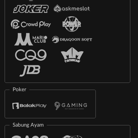
Poker
Sabung Ayam