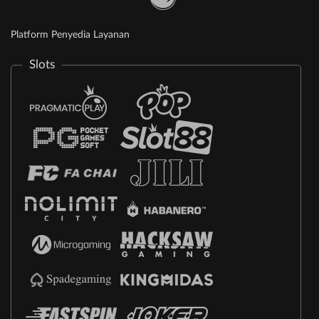
Platform Penyedia Layanan
Slots