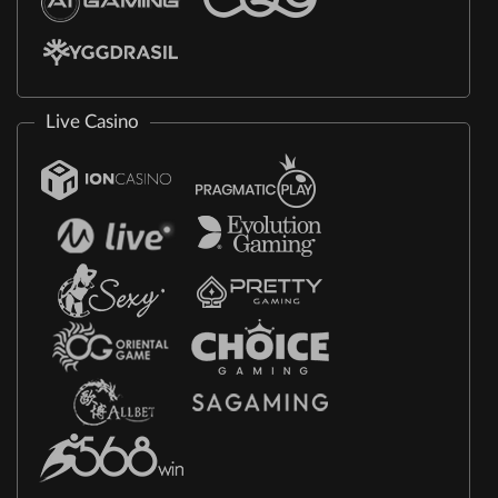
Live Casino