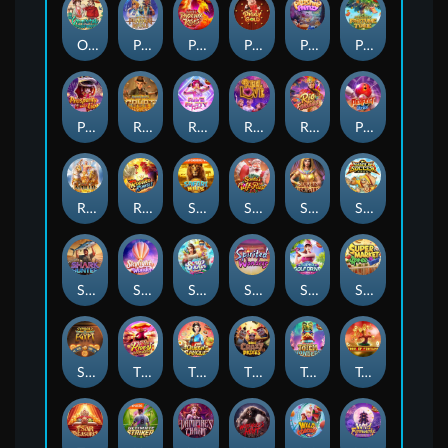
Oriental Prosperity
Pharaoh Royals
Phoenix Rises
Piggy Gold
Plushie Frenzy
Prosperity Fortune Tree
Prosperity Lion
Raider Jane's Crypt of Fortune
Rave Party Fever
Reel Love
Rio Fantasia
Perfect Strike
Rise of Apollo
Rooster Rumble
Safari Wilds
Santa's Gift Rush
Secret of Cleopatra
Shaolin Soccer
Shark Bounty
Skylight Wonders
Songkran Splash
Spirited Wonders
Super Golf Drive
Supermarket Spree
Symbols of Egypt
Thai River Wonders
The Queen's Banquet
Three Crazy Piggies
Totem Wonders
Tree of Fortune