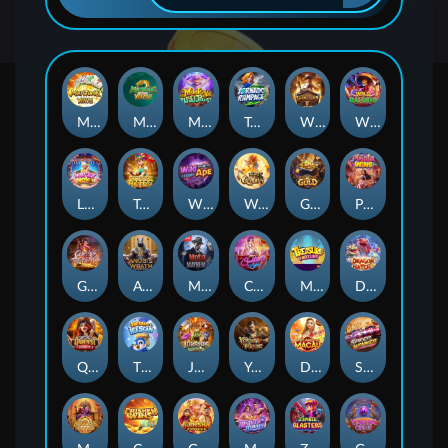
Mahjong Ways
Mahjong Ways 2
Monkeys Wild Party
Tornado Rampage
Wild Bounty Showdown
Wild Bandito
Lucky Neko
Treasures of Aztec
Wild Ape #3258
Ways of the Qilin
Gemstones Gold
Pinata Wins
Geisha's Revenge
Anubis Wrath
Mafia Mayhem
Cocktail Nights
Mr. Treasure’s Fortune
Dragon Hatch 2
Queen of Bounty
The Great Icescape
Jurassic Kingdom
Yakuza Honor
Dreams of Macau
Speed Winner