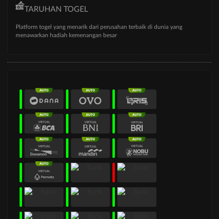
TARUHAN TOGEL
Platform togel yang menarik dari perusahan terbaik di dunia yang
menawarkan hadiah kemenangan besar