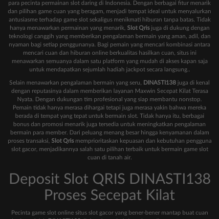
para pecinta permainan slot daring di Indonesia. Dengan berbagai fitur menarik
dan pilihan game cuan yang beragam, menjadi tempat ideal untuk menyalurkan
antusiasme terhadap game slot sekaligus menikmati hiburan tanpa batas. Tidak
hanya menawarkan permainan yang menarik,
Slot Qris
juga di dukung dengan
teknologi canggih yang memberikan pengalaman bermain yang aman, adil, dan
nyaman bagi setiap penggunanya. Bagi pemain yang mencari kombinasi antara
mencari cuan dan hiburan online berkualitas hasilkan cuan, situs ini
menawarkan semuanya dalam satu platform yang mudah di akses kapan saja
untuk mendapatkan sejumlah hadiah jackpot secara langsung..
Selain menawarkan pengalaman bermain yang seru,
DINASTI138
juga di kenal
dengan reputasinya dalam memberikan layanan Maxwin Secepat Kilat Terasa
Nyata. Dengan dukungan tim profesional yang siap membantu nonstop.
Pemain tidak hanya merasa dihargai tetapi juga merasa yakin bahwa mereka
berada di tempat yang tepat untuk bermain slot. Tidak hanya itu, berbagai
bonus dan promosi menarik juga tersedia untuk meningkatkan pengalaman
bermain para member. Dari peluang menang besar hingga kenyamanan dalam
proses transaksi,
Slot Qris
memprioritaskan kepuasan dan kebutuhan pengguna
slot gacor, menjadikannya salah satu pilihan terbaik untuk bermain game slot
cuan di tanah air.
Deposit Slot QRIS DINASTI138
Proses Secepat Kilat
Pecinta game slot online situs slot gacor yang bener-bener mantap buat cuan