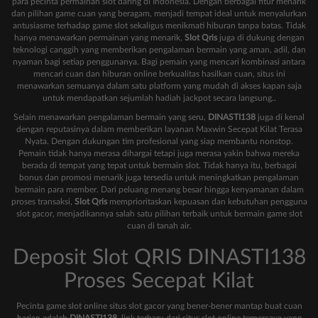
para pecinta permainan slot daring di Indonesia. Dengan berbagai fitur menarik
dan pilihan game cuan yang beragam, menjadi tempat ideal untuk menyalurkan
antusiasme terhadap game slot sekaligus menikmati hiburan tanpa batas. Tidak
hanya menawarkan permainan yang menarik,
Slot Qris
juga di dukung dengan
teknologi canggih yang memberikan pengalaman bermain yang aman, adil, dan
nyaman bagi setiap penggunanya. Bagi pemain yang mencari kombinasi antara
mencari cuan dan hiburan online berkualitas hasilkan cuan, situs ini
menawarkan semuanya dalam satu platform yang mudah di akses kapan saja
untuk mendapatkan sejumlah hadiah jackpot secara langsung..
Selain menawarkan pengalaman bermain yang seru,
DINASTI138
juga di kenal
dengan reputasinya dalam memberikan layanan Maxwin Secepat Kilat Terasa
Nyata. Dengan dukungan tim profesional yang siap membantu nonstop.
Pemain tidak hanya merasa dihargai tetapi juga merasa yakin bahwa mereka
berada di tempat yang tepat untuk bermain slot. Tidak hanya itu, berbagai
bonus dan promosi menarik juga tersedia untuk meningkatkan pengalaman
bermain para member. Dari peluang menang besar hingga kenyamanan dalam
proses transaksi,
Slot Qris
memprioritaskan kepuasan dan kebutuhan pengguna
slot gacor, menjadikannya salah satu pilihan terbaik untuk bermain game slot
cuan di tanah air.
Deposit Slot QRIS DINASTI138
Proses Secepat Kilat
Pecinta game slot online situs slot gacor yang bener-bener mantap buat cuan
harian adalah
DINASTI138
, link terbaru dari situs slot online terpercaya yang