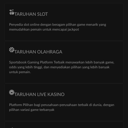
TARUHAN SLOT
Penyedia slot online dengan beragam pilihan game menarik yang
memudahkan pemain untuk mencapai jackpot
TARUHAN OLAHRAGA
Sportsbook Gaming Platform Terbaik menawarkan lebih banyak game,
odds yang lebih tinggi, dan menyediakan pilihan yang lebih banyak
untuk pemain.
TARUHAN LIVE KASINO
Platform Pilihan bagi perusahaan-perusahaan terbaik di dunia, dengan
pilihan variasi game terbanyak