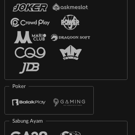
Poker
Sabung Ayam