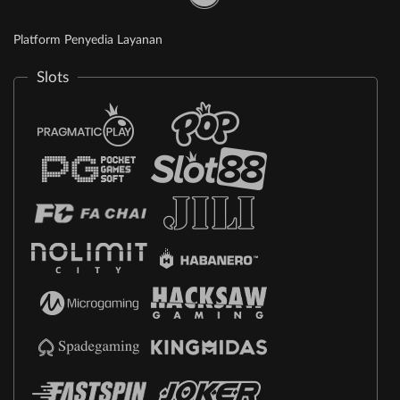
Platform Penyedia Layanan
Slots