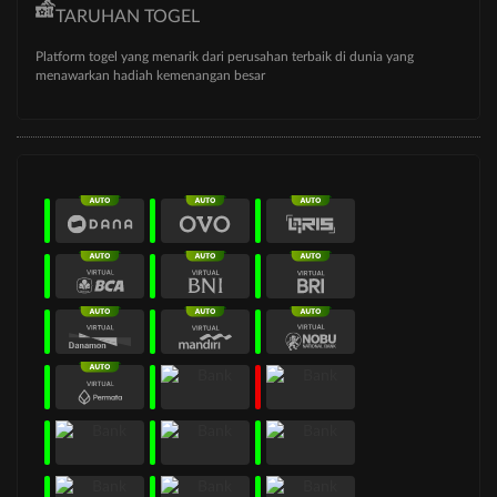
TARUHAN TOGEL
Platform togel yang menarik dari perusahan terbaik di dunia yang
menawarkan hadiah kemenangan besar