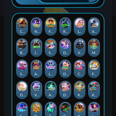
Cowboy Bullseye
Nexus Blade
Fa Fa Caishen
Robinhood Quest
Love Paradise
AI OF ZEUS
Black WuKong
Joker
Sushi Avenger
DJ Maxx
Viking Quest
Mecha Kaiju
Spider Woman
Alice Dream
Little Mermaid
Dragon Festive
Cooking Red
Felix The Robber
Demon Fox
Valkyrie Profile
Alien Invasion
Dance Dance Dance
Kaiju Battle
Kart Rush