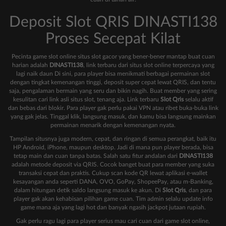
Deposit Slot QRIS DINASTI138
Proses Secepat Kilat
Pecinta game slot online situs slot gacor yang bener-bener mantap buat cuan
harian adalah
DINASTI138
, link terbaru dari situs slot online terpercaya yang
lagi naik daun Di sini, para player bisa menikmati berbagai permainan slot
dengan tingkat kemenangan tinggi, deposit super cepat lewat QRIS, dan tentu
saja, pengalaman bermain yang seru dan bikin nagih. Buat member yang sering
kesulitan cari link asli situs slot, tenang aja. Link terbaru
Slot Qris
selalu aktif
dan bebas dari blokir. Para player gak perlu pakai VPN atau ribet buka-buka link
yang gak jelas. Tinggal klik, langsung masuk, dan kamu bisa langsung mainkan
permainan menarik dengan kemenangan nyata.
Tampilan situsnya juga modern, cepat, dan ringan di semua perangkat, baik itu
HP Android, iPhone, maupun desktop. Jadi di mana pun player berada, bisa
tetap main dan cuan tanpa batas. Salah satu fitur andalan dari
DINASTI138
adalah metode deposit via QRIS. Cocok banget buat para member yang suka
transaksi cepat dan praktis. Cukup scan kode QR lewat aplikasi e-wallet
kesayangan anda seperti DANA, OVO, GoPay, ShopeePay, atau m-Banking,
dalam hitungan detik saldo langsung masuk ke akun. Di
Slot Qris
, dan para
player gak akan kehabisan pilihan game cuan. Tim admin selalu update info
game mana aja yang lagi hot dan banyak ngasih jackpot jutaan rupiah.
Gak perlu ragu lagi para player serius mau cari cuan dari game slot online,