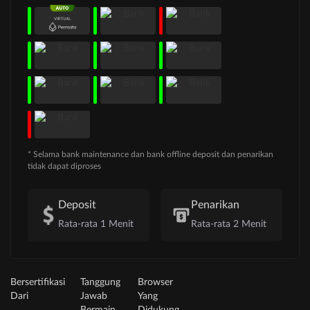
* Selama bank maintenance dan bank offline deposit dan penarikan
tidak dapat diproses
Deposit
Penarikan
Rata-rata 1 Menit
Rata-rata 2 Menit
Bersertifikasi
Tanggung
Browser
Dari
Jawab
Yang