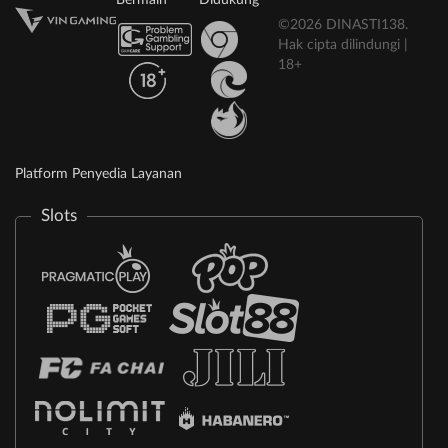
Bermain
Didukung
©2026 DINASTI138.
Hak cipta dilindungi |
18+
Platform Penyedia Layanan
Slots