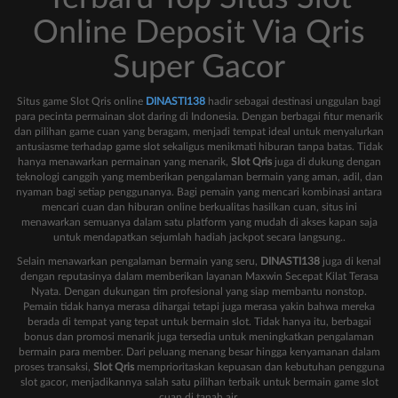
Online Deposit Via Qris
Super Gacor
Situs game Slot Qris online
DINASTI138
hadir sebagai destinasi unggulan bagi
para pecinta permainan slot daring di Indonesia. Dengan berbagai fitur menarik
dan pilihan game cuan yang beragam, menjadi tempat ideal untuk menyalurkan
antusiasme terhadap game slot sekaligus menikmati hiburan tanpa batas. Tidak
hanya menawarkan permainan yang menarik,
Slot Qris
juga di dukung dengan
teknologi canggih yang memberikan pengalaman bermain yang aman, adil, dan
nyaman bagi setiap penggunanya. Bagi pemain yang mencari kombinasi antara
mencari cuan dan hiburan online berkualitas hasilkan cuan, situs ini
menawarkan semuanya dalam satu platform yang mudah di akses kapan saja
untuk mendapatkan sejumlah hadiah jackpot secara langsung..
Selain menawarkan pengalaman bermain yang seru,
DINASTI138
juga di kenal
dengan reputasinya dalam memberikan layanan Maxwin Secepat Kilat Terasa
Nyata. Dengan dukungan tim profesional yang siap membantu nonstop.
Pemain tidak hanya merasa dihargai tetapi juga merasa yakin bahwa mereka
berada di tempat yang tepat untuk bermain slot. Tidak hanya itu, berbagai
bonus dan promosi menarik juga tersedia untuk meningkatkan pengalaman
bermain para member. Dari peluang menang besar hingga kenyamanan dalam
proses transaksi,
Slot Qris
memprioritaskan kepuasan dan kebutuhan pengguna
slot gacor, menjadikannya salah satu pilihan terbaik untuk bermain game slot
cuan di tanah air.