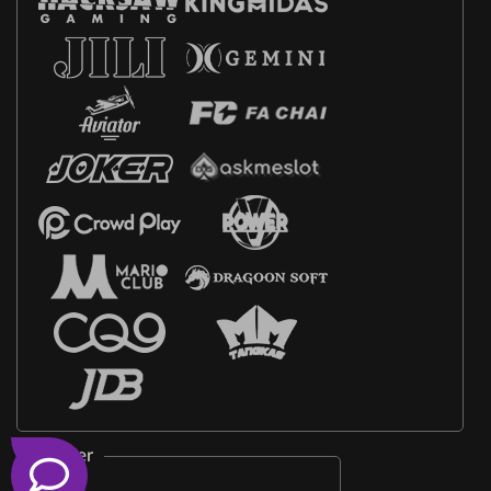
Poker