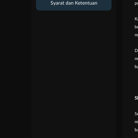
Syarat dan Ketentuan
p
K
b
m
D
m
b
S
S
m
b