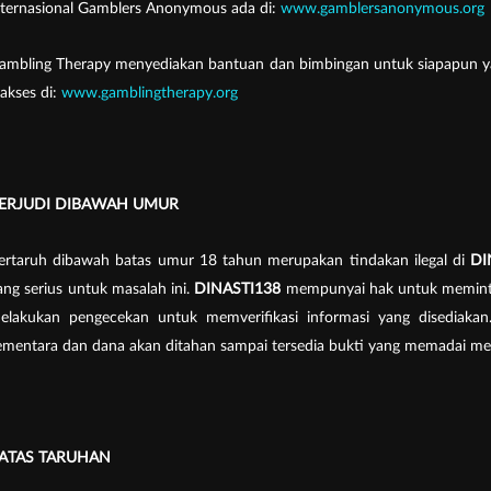
nternasional Gamblers Anonymous ada di:
www.gamblersanonymous.org
ambling Therapy menyediakan bantuan dan bimbingan untuk siapapun yang
iakses di:
www.gamblingtherapy.org
ERJUDI DIBAWAH UMUR
ertaruh dibawah batas umur 18 tahun merupakan tindakan ilegal di
DI
ang serius untuk masalah ini.
DINASTI138
mempunyai hak untuk meminta
elakukan pengecekan untuk memverifikasi informasi yang disediaka
ementara dan dana akan ditahan sampai tersedia bukti yang memadai m
ATAS TARUHAN