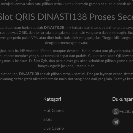
menjadikannya salah satu pilihan terbaik untuk bermain game slot cuan di tanah air.
Slot QRIS DINASTI138 Proses Sece
ntap buat cuan harian adalah
DINASTI138
, link terbaru dari situs slot online terperca
epat lewat QRIS, dan tentu saja, pengalaman bermain yang seru dan bikin nagih. Buat me
 player gak perlu pakai VPN atau ribet buka-buka link yang gak jelas. Tinggal klik, l
dengan kemenangan nyata.
kat, baik itu HP Android, iPhone, maupun desktop. Jadi di mana pun player berada, bi
uat para member yang suka transaksi cepat dan praktis. Cukup scan kode QR lewat 
ung masuk ke akun. Di
Slot Qris
, dan para player gak akan kehabisan pilihan game cua
banyak ngasih jackpot jutaan rupiah.
 slot online,
DINASTI138
adalah pilihan terbaik saat ini. Dengan layanan cepat, si
sekarang daftar gratis nikmati bermain main slot yang beda dari yang lain. Saatnya ka
Kategori
Dukunga
Hot Games
+6285
Slots
Live Casino