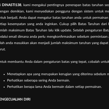
i
DINASTI138
, kami mengakui pentingnya penerapan batas taruhan sec
engan demikian, kami menyediakan pengguna dengan sistem untuk me
ntuk berjudi. Anda dapat mengatur batas taruhan anda untuk permainan 
etiap kesempatan yang anda inginkan. Cukup pilih Batas Taruhan dari
umlah maksimum Batas Taruhan lalu klik update. Setelah pengaturan Ba
elalui email dimana anda perlu mengkonfirmasikan sebelum permintaan a
elah anda masukkan akan menjadi jumlah maksimum taruhan yang dapat an
urut.
ntuk membantu Anda dalam pengaturan batas yang tepat, cobalah untuk
Menetapkan apa yang merupakan kerugian yang diterima sebelum mu
Perhatikan seberapa sering Anda bermain.
Perhatikan berapa lama Anda bermain dalam setiap permainan.
ENGECUALIAN DIRI