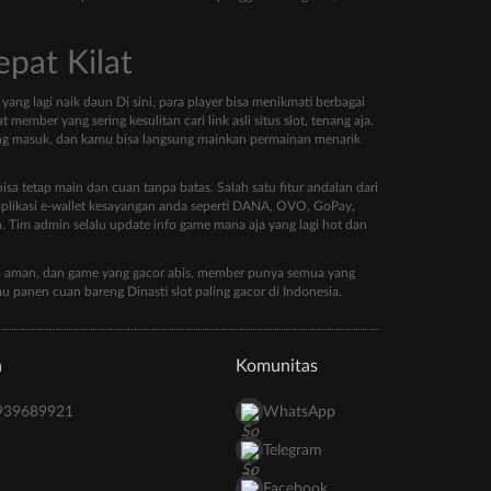
pat Kilat
ya yang lagi naik daun Di sini, para player bisa menikmati berbagai
mber yang sering kesulitan cari link asli situs slot, tenang aja.
angsung masuk, dan kamu bisa langsung mainkan permainan menarik
sa tetap main dan cuan tanpa batas. Salah satu fitur andalan dari
aplikasi e-wallet kesayangan anda seperti DANA, OVO, GoPay,
n. Tim admin selalu update info game mana aja yang lagi hot dan
stem aman, dan game yang gacor abis, member punya semua yang
mu panen cuan bareng Dinasti slot paling gacor di Indonesia.
n
Komunitas
939689921
WhatsApp
Telegram
Facebook