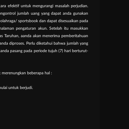
ara efektif untuk mengurangi masalah perjudian.
ngontrol jumlah uang yang dapat anda gunakan
olahraga/ sportsbook dan dapat disesuaikan pada
 halaman pengaturan akun. Setelah itu masukkan
tas Taruhan, aanda akan menerima pemberitahuan
nda diproses. Perlu diketahui bahwa jumlah yang
da pasang pada periode tujuh (7) hari berturut-
 merenungkan beberapa hal :
lai untuk berjudi.