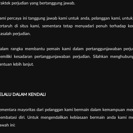
raktek perjudian yang bertanggung jawab.
ami percaya ini tanggung jawab kami untuk anda, pelanggan kami, un
ertaruh di situs kami, sementara tetap menyadari penuh terhadap ke
asalah perjudian.
alam rangka membantu pemain kami dalam pertanggunjawaban perju
emiliki kesadaran pertanggunjawaban perjudian. Silahkan menghubun
antuan lebih lanjut.
ELALU DALAM KENDALI
ementara mayoritas dari pelanggan kami bermain dalam kemampuan mere
embatasi diri. Untuk mengendalikan kebiasaan bermain anda kami m
awah ini: