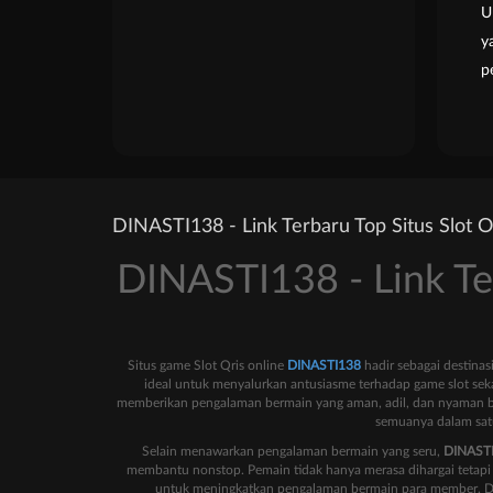
U
y
p
DINASTI138 - Link Terbaru Top Situs Slot O
DINASTI138 - Link Ter
Situs game Slot Qris online
DINASTI138
hadir sebagai destinas
ideal untuk menyalurkan antusiasme terhadap game slot se
memberikan pengalaman bermain yang aman, adil, dan nyaman bag
semuanya dalam satu
Selain menawarkan pengalaman bermain yang seru,
DINAST
membantu nonstop. Pemain tidak hanya merasa dihargai tetapi j
untuk meningkatkan pengalaman bermain para member. Da