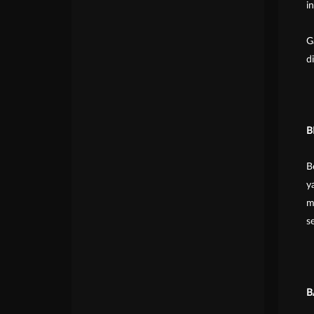
i
G
d
B
B
y
m
s
B