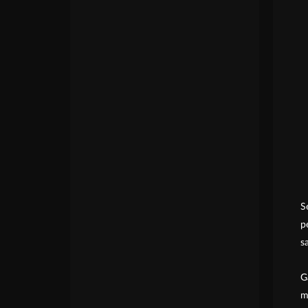
S
p
s
G
m