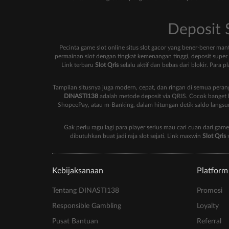
Deposit 
Pecinta game slot online situs slot gacor yang bener-bener ma
permainan slot dengan tingkat kemenangan tinggi, deposit super c
Link terbaru
Slot Qris
selalu aktif dan bebas dari blokir. Para
Tampilan situsnya juga modern, cepat, dan ringan di semua perang
DINASTI138
adalah metode deposit via QRIS. Cocok banget b
ShopeePay, atau m-Banking, dalam hitungan detik saldo langs
Gak perlu ragu lagi para player serius mau cari cuan dari game
dibutuhkan buat jadi raja slot sejati. Link maxwin
Slot Qris
Kebijaksanaan
Platform
Tentang DINASTI138
Promosi
Responsible Gambling
Loyalty
Pusat Bantuan
Referral