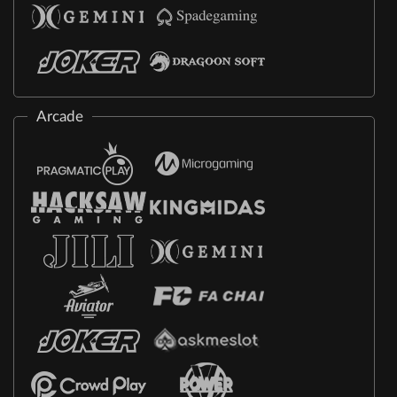
Arcade