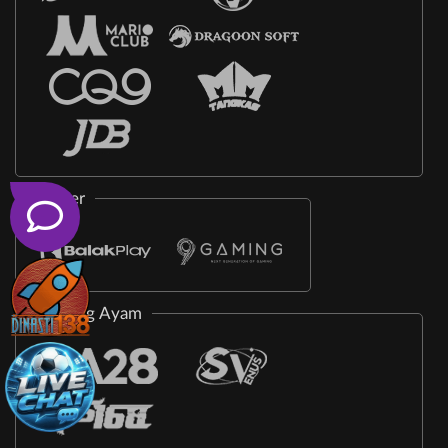
Poker
Sabung Ayam