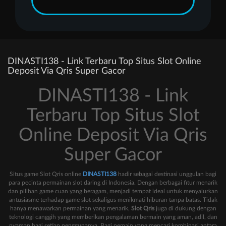
DINASTI138 - Link Terbaru Top Situs Slot Online
Deposit Via Qris Super Gacor
DINASTI138 - Link
Terbaru Top Situs Slot
Online Deposit Via Qris
Super Gacor
Situs game Slot Qris online
DINASTI138
hadir sebagai destinasi unggulan bagi
para pecinta permainan slot daring di Indonesia. Dengan berbagai fitur menarik
dan pilihan game cuan yang beragam, menjadi tempat ideal untuk menyalurkan
antusiasme terhadap game slot sekaligus menikmati hiburan tanpa batas. Tidak
hanya menawarkan permainan yang menarik,
Slot Qris
juga di dukung dengan
teknologi canggih yang memberikan pengalaman bermain yang aman, adil, dan
nyaman bagi setiap penggunanya. Bagi pemain yang mencari kombinasi antara