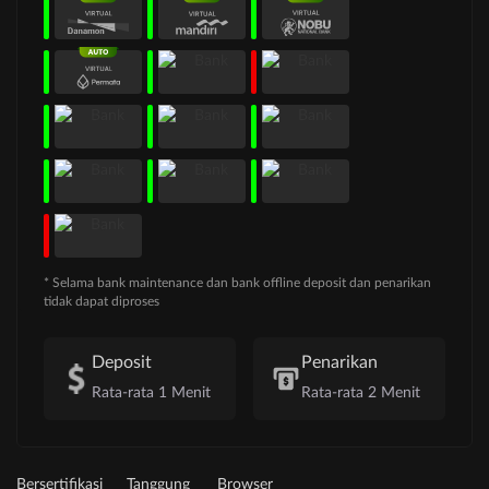
* Selama bank maintenance dan bank offline deposit dan penarikan
tidak dapat diproses
Deposit
Penarikan
Rata-rata 1 Menit
Rata-rata 2 Menit
Bersertifikasi
Tanggung
Browser