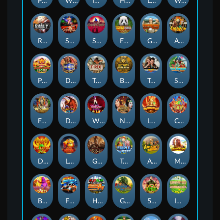
Peace&Long Life
Wild Chuco
ICELAND
Happy Prosperous
Laura
Water Margin
Rally
Striper Night
Sahara Gold
Fortune Panda
Golden Tour
Amazon
Prosperous Lions
Dragon
T-REX
Boy King
Top Gun
Sea Captain
Feng Shen
Dragon City
Wild Fox
NvXia
LongTengHuXiao2
Circus
Dragon Gold
Lucky Fortune
Glorious Rome
Triple Twister
African Wildlife
Magic Totem
Buffalo Gold
Fire of Route 66
Highway King
GoldenTree
5 Kings
Irish Luck