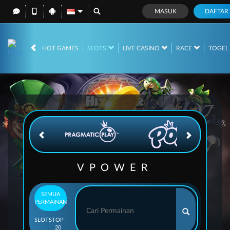
MASUK
DAFTAR
IDR
12,738,212,
HOT GAMES
SLOTS
LIVE CASINO
RACE
TOGE
VPOWER
SEMUA
PERMAINAN
SLOTS
TOP
20