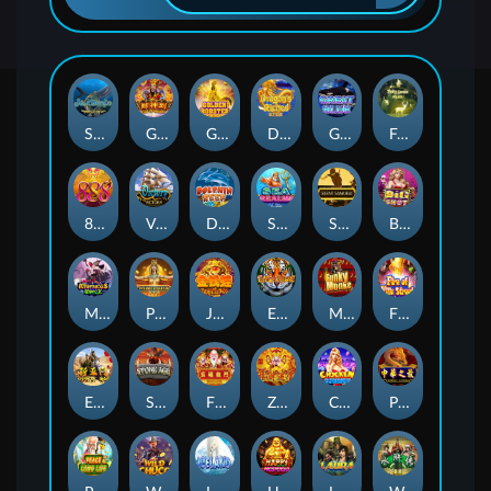
Sea World
God Of Wealth
Golden Rooster
Dragon's Riches
Great Blue
Fairy Garden
888
Victory
Dolphin Reef
Sea Realms
Samurai
Big Shot
Mysterious Witch
Pyramid Adventure
Jin Qian Wa
Eyes of Fortune
Monkey Slots
Fire of Villa Street
Emperor Gate
StoneAge
FORTUNE
Zhao Cai Jin Bao
Chjcken Djnner
Panda