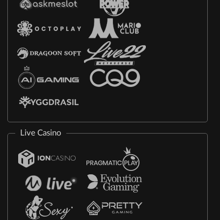
Live Casino