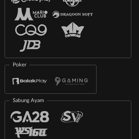
Poker
Sabung Ayam