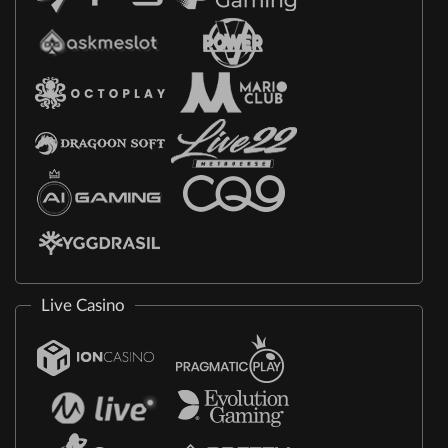
Live Casino