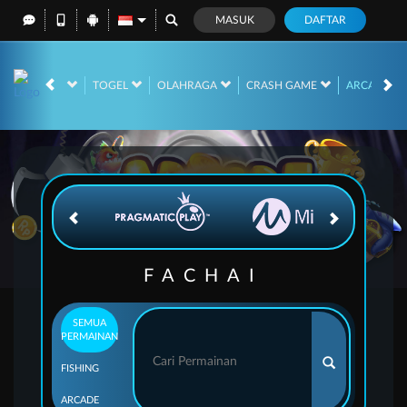
MASUK
DAFTAR
NO
RACE
TOGEL
OLAHRAGA
CRASH GAME
ARCADE
FACHAI
SEMUA
PERMAINAN
FISHING
ARCADE