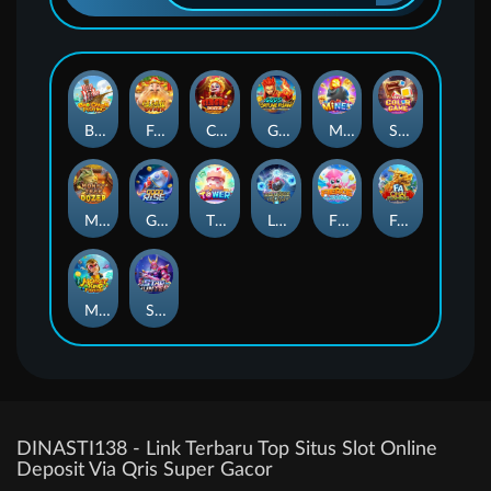
BAO CHUAN FISHING
FA CHAI DOZER
CIRCUS DOZER
Gods Fortune Fishing
MINES
SUPER COLOR GAME
MONEY TREE DOZER
Go Go Rise
TOWER
LIGHTNING BOMB
FIERCE FISHING
FA CHAI FISHING
MONKEY KING FISHING
STAR HUNTER
DINASTI138 - Link Terbaru Top Situs Slot Online
Deposit Via Qris Super Gacor