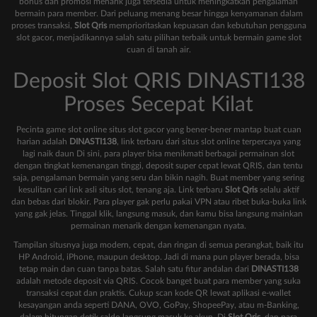
bonus dan promosi menarik juga tersedia untuk meningkatkan pengalaman
bermain para member. Dari peluang menang besar hingga kenyamanan dalam
proses transaksi,
Slot Qris
memprioritaskan kepuasan dan kebutuhan pengguna
slot gacor, menjadikannya salah satu pilihan terbaik untuk bermain game slot
cuan di tanah air.
Deposit Slot QRIS DINASTI138
Proses Secepat Kilat
Pecinta game slot online situs slot gacor yang bener-bener mantap buat cuan
harian adalah
DINASTI138
, link terbaru dari situs slot online terpercaya yang
lagi naik daun Di sini, para player bisa menikmati berbagai permainan slot
dengan tingkat kemenangan tinggi, deposit super cepat lewat QRIS, dan tentu
saja, pengalaman bermain yang seru dan bikin nagih. Buat member yang sering
kesulitan cari link asli situs slot, tenang aja. Link terbaru
Slot Qris
selalu aktif
dan bebas dari blokir. Para player gak perlu pakai VPN atau ribet buka-buka link
yang gak jelas. Tinggal klik, langsung masuk, dan kamu bisa langsung mainkan
permainan menarik dengan kemenangan nyata.
Tampilan situsnya juga modern, cepat, dan ringan di semua perangkat, baik itu
HP Android, iPhone, maupun desktop. Jadi di mana pun player berada, bisa
tetap main dan cuan tanpa batas. Salah satu fitur andalan dari
DINASTI138
adalah metode deposit via QRIS. Cocok banget buat para member yang suka
transaksi cepat dan praktis. Cukup scan kode QR lewat aplikasi e-wallet
kesayangan anda seperti DANA, OVO, GoPay, ShopeePay, atau m-Banking,
dalam hitungan detik saldo langsung masuk ke akun. Di
Slot Qris
, dan para