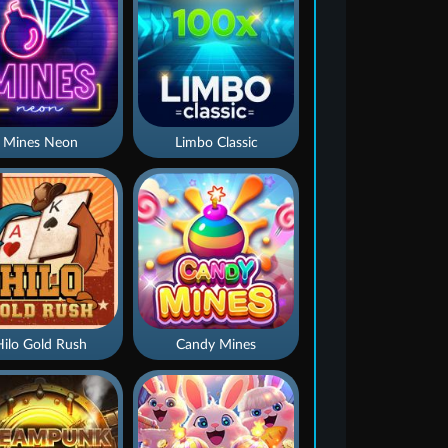
Mines Neon
Limbo Classic
Hilo Gold Rush
Candy Mines