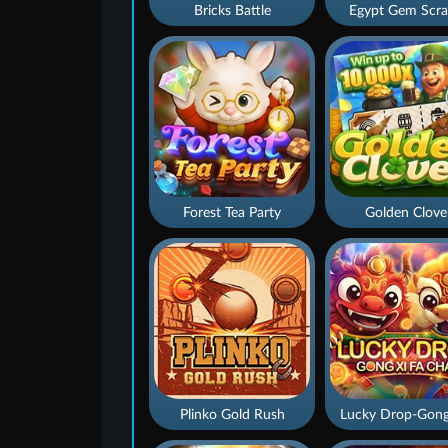
Bricks Battle
Egypt Gem Scra
Forest Tea Party
Golden Clove
Plinko Gold Rush