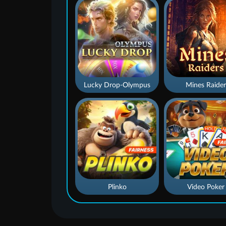
Lucky Drop-Olympus
Mines Raider
Plinko
Video Poker