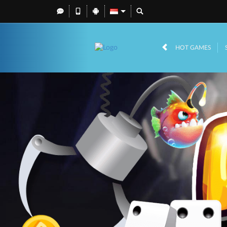
HOT GAMES