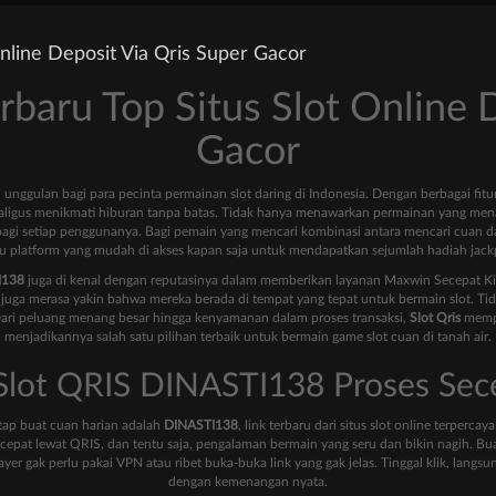
nline Deposit Via Qris Super Gacor
baru Top Situs Slot Online 
Gacor
i unggulan bagi para pecinta permainan slot daring di Indonesia. Dengan berbagai fi
kaligus menikmati hiburan tanpa batas. Tidak hanya menawarkan permainan yang men
i setiap penggunanya. Bagi pemain yang mencari kombinasi antara mencari cuan dan 
 platform yang mudah di akses kapan saja untuk mendapatkan sejumlah hadiah jackp
I138
juga di kenal dengan reputasinya dalam memberikan layanan Maxwin Secepat Kil
uga merasa yakin bahwa mereka berada di tempat yang tepat untuk bermain slot. Tid
ri peluang menang besar hingga kenyamanan dalam proses transaksi,
Slot Qris
mempr
menjadikannya salah satu pilihan terbaik untuk bermain game slot cuan di tanah air.
Slot QRIS DINASTI138 Proses Sece
ntap buat cuan harian adalah
DINASTI138
, link terbaru dari situs slot online terperca
epat lewat QRIS, dan tentu saja, pengalaman bermain yang seru dan bikin nagih. Buat me
 player gak perlu pakai VPN atau ribet buka-buka link yang gak jelas. Tinggal klik, l
dengan kemenangan nyata.