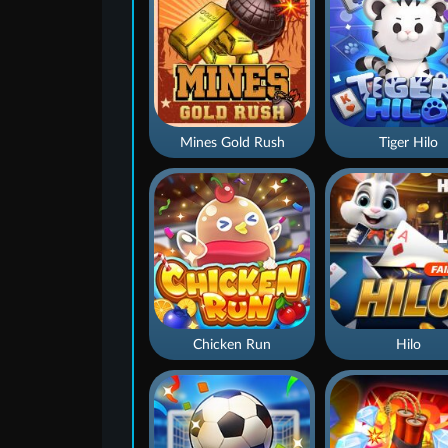
Mines Gold Rush
Tiger Hilo
Chicken Run
Hilo