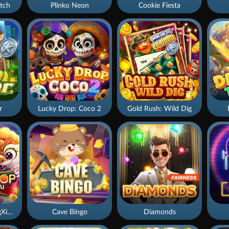
tch
Plinko Neon
Cookie Fiesta
r
Lucky Drop: Coco 2
Gold Rush: Wild Dig
Lucky Drop-GongXiFaChai
Cave Bingo
Diamonds