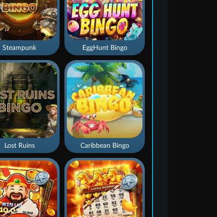
Steampunk
EggHunt Bingo
Lost Ruins
Caribbean Bingo