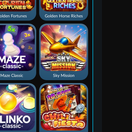
olden Fortunes
Golden Horse Riches
Maze Classic
Sky Mission