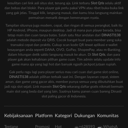
kesulitan cari link asli situs slot, tenang aja. Link terbaru
Slot Qris
selalu aktif
dan bebas dari blokir. Para player gak perlu pakai VPN atau ribet buka-buka link
yang gak jelas. Tinggal klik, langsung masuk, dan kamu bisa langsung mainkan
permainan menarik dengan kemenangan nyata.
Tampilan situsnya juga modern, cepat, dan ringan di semua perangkat, baik itu
HP Android, iPhone, maupun desktop. Jadi di mana pun player berada, bisa
tetap main dan cuan tanpa batas. Salah satu fitur andalan dari
DINASTI138
adalah metode deposit via QRIS. Cocok banget buat para member yang suka
transaksi cepat dan praktis. Cukup scan kode QR lewat aplikasi e-wallet
kesayangan anda seperti DANA, OVO, GoPay, ShopeePay, atau m-Banking,
dalam hitungan detik saldo langsung masuk ke akun. Di
Slot Qris
, dan para
player gak akan kehabisan pilihan game cuan. Tim admin selalu update info
game mana aja yang lagi hot dan banyak ngasih jackpot jutaan rupiah.
Gak perlu ragu lagi para player serius mau cari cuan dari game slot online,
DINASTI138
adalah pilihan terbaik saat ini. Dengan layanan cepat, sistem
aman, dan game yang gacor abis, member punya semua yang dibutuhkan buat
jadi raja slot sejati. Link maxwin
Slot Qris
sekarang daftar gratis nikmati bermain
main slot yang beda dari yang lain. Saatnya kamu panen cuan bareng Dinasti
slot paling gacor di Indonesia.
Kebijaksanaan
Platform
Kategori
Dukungan
Komunitas
Tentang
Promosi
Hot
+628593
WhatsA