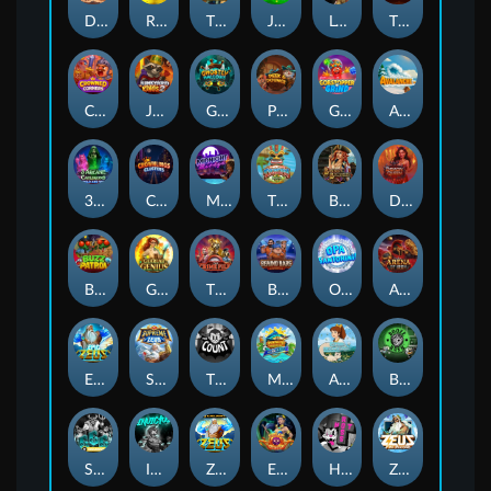
Darkside Prairie: Magical Beast
Raidmark
The Lost Book of Mummy’s Curse
Jumpasaurs
Leatherheads
The Jack & Rose
Crowned Corners
Junkyard Kings 2
Ghostly Hallows
Peek & Pounce
Gobstopper Grind
Avalanche
3 Arcane Cauldrons
Crownlings Clusters
Midnight Mirage
Tikitopia BoosterBelt
Bonnie's Buccaneers
Demon Queen
Buzz Patrol
Gearlab Genius
The Crime File
Behind Bars: Masterplan
Opa Santorini!
Arena of Iron
Epic Ze Zeus
Supreme Zeus
THE COUNT
MARLIN MASTERS: THE BIG HAUL
Aiko and the Wind Spirit
Booze Bash
SixSixSix
Invictus
Ze Zeus
Eye of Medusa
Hot Ross
Zeus Ze Zecond