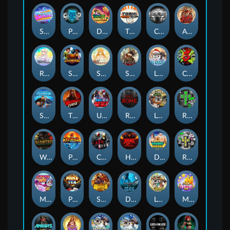
Superstar Sevens
PRAY FOR SIX
Danny Dollar
TOSHI WAYS CLUB
CIRCLE OF LIFE
ARMY OF ARES
RAINBOW PRINCESS
STEAMRUNNERS
SUN PRINCESS
SPEAR OF ATHENA
LE SANTA
CHAOS CREW 3
STORMBORN
THE WILDWOOD CURSE
Ultimate Slot of America
Reign of Rome
Le Bandit
Rad Maxx
Wanted Dead or a Wild
Phoenix
Cash Crew
Hounds Of Hell
Divine Drop
RIP City
Munchy Milo
Power of 10
Strength Of Hercules
Dynasty of Death
Le Digger
Magic Piggy OG