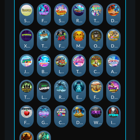
Stick'em
Feel The Beat
Snow Slingers
Rocket Reels
Twisted Lab
Dragon’s Domain
Xpander
Time Spinners
Fire My Laser
Mighty Masks
Outlasw Inc
Donut Division
Joker Bombs
BOUNCY BOMBS
Le Viking
Tasty Treats
Cash Quest
Alpha Eagle
The Bowery Boys
Limbo
Rise of Ymir
Evil Eyes
Frank's Farm
DONNY DOUGH
Frutz
Gronk's Gems
Cubes
Dawn of Kings
Wings of Horus
ITERO