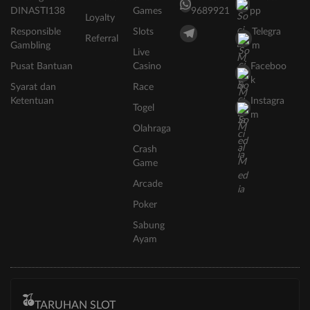
DINASTI138
Games
9689921
pp
Loyalty
Responsible
Slots
Telegra
Referral
Gambling
m
Live
Pusat Bantuan
Casino
Faceboo
k
Syarat dan
Race
Ketentuan
Instagra
Togel
m
Olahraga
Crash
Game
Arcade
Poker
Sabung
Ayam
TARUHAN SLOT