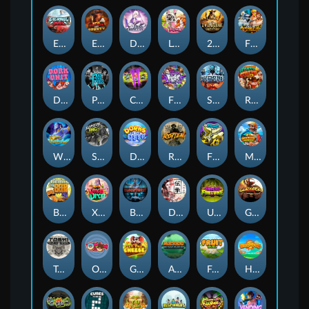
Eternal Duel
EPIC BULLETS & BOUNTY
Dusk Princess
Le Bunny
2 Wild 2 Die
Fist Of Destruction
Dork Unit
Pray for Three
Chaos Crew 2
Fighter Pit
Stormforged
Rusty & Curly
Wishbringer
Slayers Inc
Dorks of The Deep
Rotten
FRKN Bananas
Marlin Master
Benny The Beer
Xmas Drop
Bloodthirst
Densho
Undead Fortune
Gladiator Legends
Toshi Video Club
OmNom
Get The Cheese
Aztec Twist
Fruit Duel
Hop'n'Pop