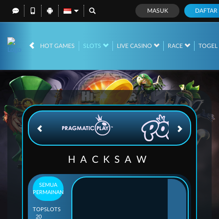
MASUK
DAFTAR
IDR
12,744,829,
HOT GAMES
SLOTS
LIVE CASINO
RACE
TOGE
HACKSAW
SEMUA
PERMAINAN
TOP
SLOTS
20