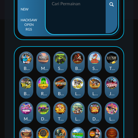
NEW
HACKSAW
OPEN
RGS
Beam Boys
Monkey Frenzy 2: Boss is Here!
Spinman
BULLETS AND BOUNTY
SMOKING DRAGON
The Luxe
BASH BROS
Ronin Stackways
Born Wild
LE ZEUS
LE COWBOY
JAWS OF JUSTICE
MIAMI MAYHEM
DONNY AND DANNY
TIGER LEGENDS
Le Fisherman
DEAL WITH DEATH
LE KING