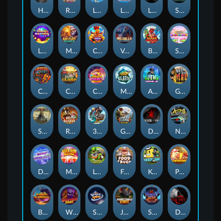
Hand of Anubis
Rise of Fortuna
LE FOOTBALL FAN
LE HOOLIGAN
Life and Death
Shadow Treasure
Lucky Multifruit
Merlin's Mania
Chicken Man
Valhalla: Wild Winter
Blaze Buddies
Sticky Candyland
Crystal Robot
Coop Clash
Chocolate Rocket
Marlin Masters Atlantis
Aliens Among Us
Grug Make Fire
Sand and Ashes
Red Rascal™
3 Cursed Chests™
Great Game Rockies
Death Becomes You
Nitro Nights
Dandy Diamonds
Max Win Machine
Le Prechaun
Fred's Food Truck
Keep 'em
Piggy Cluster Hunt
Barrel Bonanza
Wild Dojo Strike
Space Zoo
Junkyard Kings
Shadow Strike
Dark Spiral