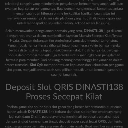
teknologi canggih yang memberikan pengalaman bermain yang aman, adil, dan
nyaman bagi setiap penggunanya. Bagi pemain yang mencari kombinasi antara
mencari cuan dan hiburan online berkualitas hasilkan cuan, situs ini
menawarkan semuanya dalam satu platform yang mudah di akses kapan saja
untuk mendapatkan sejumlah hadiah jackpot secara langsung..
Selain menawarkan pengalaman bermain yang seru,
DINASTI138
juga di kenal
dengan reputasinya dalam memberikan layanan Maxwin Secepat Kilat Terasa
Nyata. Dengan dukungan tim profesional yang siap membantu nonstop.
Pemain tidak hanya merasa dihargai tetapi juga merasa yakin bahwa mereka
berada di tempat yang tepat untuk bermain slot. Tidak hanya itu, berbagai
bonus dan promosi menarik juga tersedia untuk meningkatkan pengalaman
bermain para member. Dari peluang menang besar hingga kenyamanan dalam
proses transaksi,
Slot Qris
memprioritaskan kepuasan dan kebutuhan pengguna
slot gacor, menjadikannya salah satu pilihan terbaik untuk bermain game slot
cuan di tanah air.
Deposit Slot QRIS DINASTI138
Proses Secepat Kilat
Pecinta game slot online situs slot gacor yang bener-bener mantap buat cuan
harian adalah
DINASTI138
, link terbaru dari situs slot online terpercaya yang
lagi naik daun Di sini, para player bisa menikmati berbagai permainan slot
dengan tingkat kemenangan tinggi, deposit super cepat lewat QRIS, dan tentu
saja, pengalaman bermain yang seru dan bikin nagih. Buat member yang sering