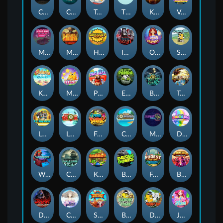
Chaos Crew
Cubes 2
Tai The Toad
The Respinners
Klowns
Vending Machine
Mystery Motel
Mayan Stackways
Harvest Wilds
Immortal Desire
Orb of Destiny
Stack'em
Keep 'em Cool
Magic Piggy
Pug Life
Eye of the Panda
Beast Below
Temple of Torment
Le Pharaoh
Let It Snow
Fear the Dark
Cash Compass
Miami Multiplier
Double Rainbow
Warrior Ways
Cursed Seas
King Carrot
Break Bones
Forest Fortune
Buffalo Stack'n'Sync
Dark Summoning
Cloud Princess
Shaolin Master
Book of Time
Drop'em
Jelly Slice