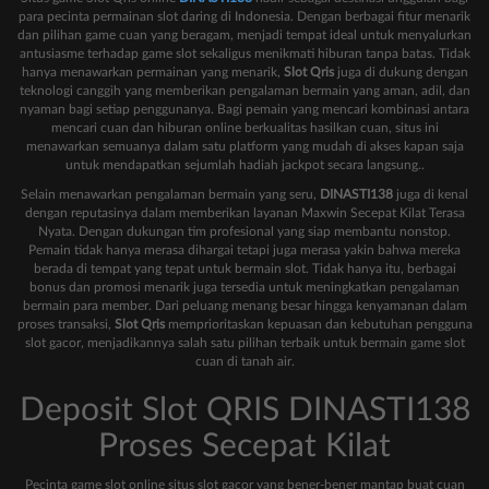
para pecinta permainan slot daring di Indonesia. Dengan berbagai fitur menarik
dan pilihan game cuan yang beragam, menjadi tempat ideal untuk menyalurkan
antusiasme terhadap game slot sekaligus menikmati hiburan tanpa batas. Tidak
hanya menawarkan permainan yang menarik,
Slot Qris
juga di dukung dengan
teknologi canggih yang memberikan pengalaman bermain yang aman, adil, dan
nyaman bagi setiap penggunanya. Bagi pemain yang mencari kombinasi antara
mencari cuan dan hiburan online berkualitas hasilkan cuan, situs ini
menawarkan semuanya dalam satu platform yang mudah di akses kapan saja
untuk mendapatkan sejumlah hadiah jackpot secara langsung..
Selain menawarkan pengalaman bermain yang seru,
DINASTI138
juga di kenal
dengan reputasinya dalam memberikan layanan Maxwin Secepat Kilat Terasa
Nyata. Dengan dukungan tim profesional yang siap membantu nonstop.
Pemain tidak hanya merasa dihargai tetapi juga merasa yakin bahwa mereka
berada di tempat yang tepat untuk bermain slot. Tidak hanya itu, berbagai
bonus dan promosi menarik juga tersedia untuk meningkatkan pengalaman
bermain para member. Dari peluang menang besar hingga kenyamanan dalam
proses transaksi,
Slot Qris
memprioritaskan kepuasan dan kebutuhan pengguna
slot gacor, menjadikannya salah satu pilihan terbaik untuk bermain game slot
cuan di tanah air.
Deposit Slot QRIS DINASTI138
Proses Secepat Kilat
Pecinta game slot online situs slot gacor yang bener-bener mantap buat cuan