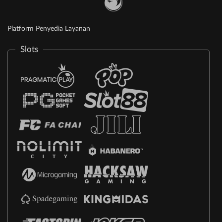
Platform Penyedia Layanan
Slots