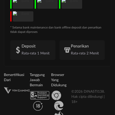
* Selama bank maintenance dan bank offline deposit dan penarikan
tidak dapat diproses
Deposit
Penarikan
Rata-rata 1 Menit
Rata-rata 2 Menit
Bersertifikasi
Tanggung
Browser
Dari
Jawab
Yang
Bermain
Didukung
©2026 DINASTI138.
Hak cipta dilindungi |
18+