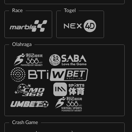
Race
Togel
Olahraga
Crash Game