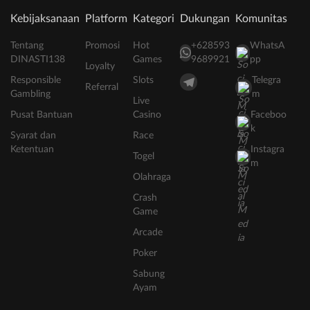
Kebijaksanaan
Platform
Kategori
Dukungan
Komunitas
Tentang
Promosi
Hot
+628593
WhatsA
DINASTI138
Games
9689921
pp
Loyalty
Responsible
Slots
Telegra
Referral
Gambling
m
Live
Pusat Bantuan
Casino
Faceboo
k
Syarat dan
Race
Ketentuan
Instagra
Togel
m
Olahraga
Crash
Game
Arcade
Poker
Sabung
Ayam