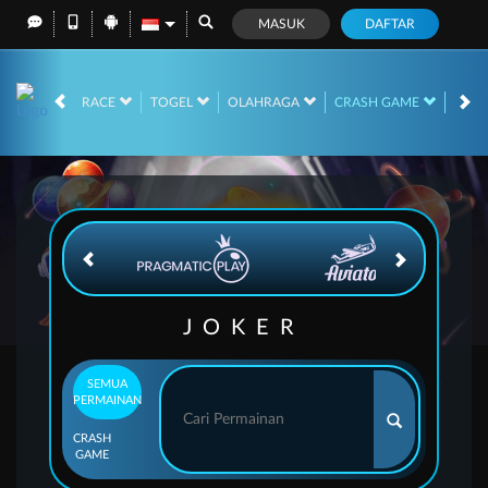
MASUK
DAFTAR
 CASINO
RACE
TOGEL
OLAHRAGA
CRASH GAME
ARC
JOKER
SEMUA
PERMAINAN
CRASH
GAME