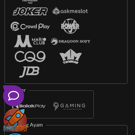
Poker
Sabung Ayam