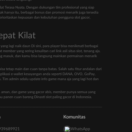
at Terasa Nyata. Dengan dukungan tim profesional yang siap
ak hanya itu, berbagai bonus dan promosi menarik juga tersedia
ioritaskan kepuasan dan kebutuhan pengguna slot gacor,
pat Kilat
ya yang lagi naik daun Di sini, para player bisa menikmati berbagai
mber yang sering kesulitan cari link asli situs slot, tenang aja.
angsung masuk, dan kamu bisa langsung mainkan permainan menarik
sa tetap main dan cuan tanpa batas. Salah satu fitur andalan dari
aplikasi e-wallet kesayangan anda seperti DANA, OVO, GoPay,
n. Tim admin selalu update info game mana aja yang lagi hot dan
stem aman, dan game yang gacor abis, member punya semua yang
mu panen cuan bareng Dinasti slot paling gacor di Indonesia.
n
Komunitas
939689921
WhatsApp