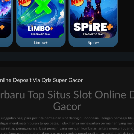
Limbo+
Spire+
nline Deposit Via Qris Super Gacor
baru Top Situs Slot Online 
Gacor
i unggulan bagi para pecinta permainan slot daring di Indonesia. Dengan berbagai fi
kaligus menikmati hiburan tanpa batas. Tidak hanya menawarkan permainan yang men
i setiap penggunanya. Bagi pemain yang mencari kombinasi antara mencari cuan dan 
 platform yang mudah di akses kapan saja untuk mendapatkan sejumlah hadiah jackp