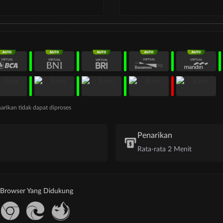
arikan tidak dapat diproses
Penarikan
Rata-rata 2 Menit
Browser Yang Didukung