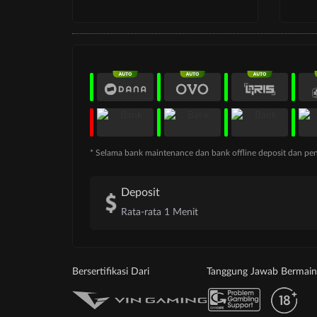
* Selama bank maintenance dan bank offline deposit dan pen
Deposit
Rata-rata 1 Menit
Bersertifikasi Dari
Tanggung Jawab Bermain