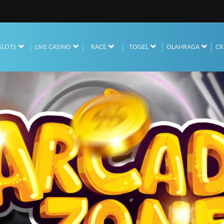
SLOTS
LIVE CASINO
RACE
TOGEL
OLAHRAGA
CR