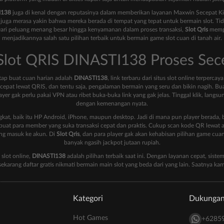
I138
juga di kenal dengan reputasinya dalam memberikan layanan Maxwin Secepat Kil
uga merasa yakin bahwa mereka berada di tempat yang tepat untuk bermain slot. Tid
ri peluang menang besar hingga kenyamanan dalam proses transaksi,
Slot Qris
mempr
menjadikannya salah satu pilihan terbaik untuk bermain game slot cuan di tanah air.
Slot QRIS DINASTI138 Proses Sece
ntap buat cuan harian adalah
DINASTI138
, link terbaru dari situs slot online terperca
epat lewat QRIS, dan tentu saja, pengalaman bermain yang seru dan bikin nagih. Buat me
 player gak perlu pakai VPN atau ribet buka-buka link yang gak jelas. Tinggal klik, l
dengan kemenangan nyata.
kat, baik itu HP Android, iPhone, maupun desktop. Jadi di mana pun player berada, bi
uat para member yang suka transaksi cepat dan praktis. Cukup scan kode QR lewat 
ung masuk ke akun. Di
Slot Qris
, dan para player gak akan kehabisan pilihan game cua
banyak ngasih jackpot jutaan rupiah.
 slot online,
DINASTI138
adalah pilihan terbaik saat ini. Dengan layanan cepat, si
sekarang daftar gratis nikmati bermain main slot yang beda dari yang lain. Saatnya ka
Kategori
Dukunga
Hot Games
+6285