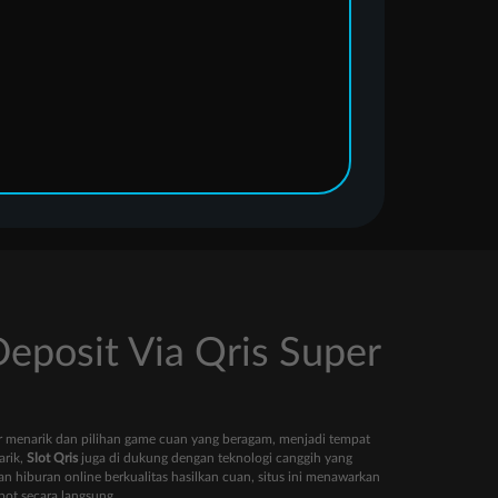
Deposit Via Qris Super
tur menarik dan pilihan game cuan yang beragam, menjadi tempat
arik,
Slot Qris
juga di dukung dengan teknologi canggih yang
hiburan online berkualitas hasilkan cuan, situs ini menawarkan
ot secara langsung..