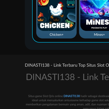
Chicken+
Mines+
DINASTI138 - Link Terbaru Top Situs Slot O
DINASTI138 - Link Ter
Situs game Slot Qris online
DINASTI138
hadir sebagai destinas
ideal untuk menyalurkan antusiasme terhadap game slot se
memberikan pengalaman bermain yang aman, adil, dan nyaman bag
semuanya dalam satu