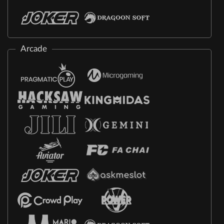
Arcade