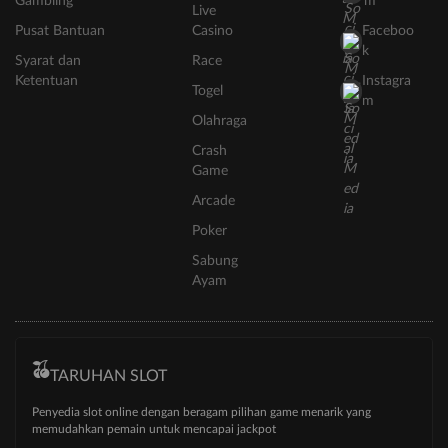
Gambling
m
Live
Pusat Bantuan
Casino
Faceboo
k
Syarat dan
Race
Ketentuan
Instagra
Togel
m
Olahraga
Crash
Game
Arcade
Poker
Sabung
Ayam
TARUHAN SLOT
Penyedia slot online dengan beragam pilihan game menarik yang
memudahkan pemain untuk mencapai jackpot