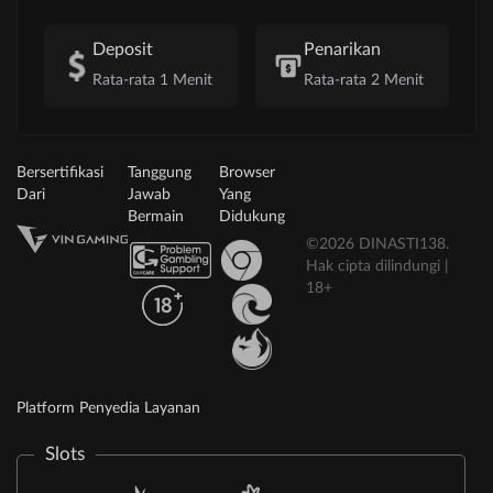
Deposit
Penarikan
Rata-rata 1 Menit
Rata-rata 2 Menit
Bersertifikasi
Tanggung
Browser
Dari
Jawab
Yang
Bermain
Didukung
©2026 DINASTI138.
Hak cipta dilindungi |
18+
Platform Penyedia Layanan
Slots