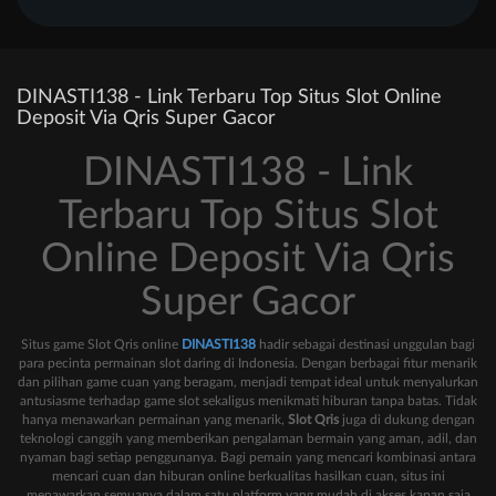
DINASTI138 - Link Terbaru Top Situs Slot Online
Deposit Via Qris Super Gacor
DINASTI138 - Link
Terbaru Top Situs Slot
Online Deposit Via Qris
Super Gacor
Situs game Slot Qris online
DINASTI138
hadir sebagai destinasi unggulan bagi
para pecinta permainan slot daring di Indonesia. Dengan berbagai fitur menarik
dan pilihan game cuan yang beragam, menjadi tempat ideal untuk menyalurkan
antusiasme terhadap game slot sekaligus menikmati hiburan tanpa batas. Tidak
hanya menawarkan permainan yang menarik,
Slot Qris
juga di dukung dengan
teknologi canggih yang memberikan pengalaman bermain yang aman, adil, dan
nyaman bagi setiap penggunanya. Bagi pemain yang mencari kombinasi antara
mencari cuan dan hiburan online berkualitas hasilkan cuan, situs ini
menawarkan semuanya dalam satu platform yang mudah di akses kapan saja