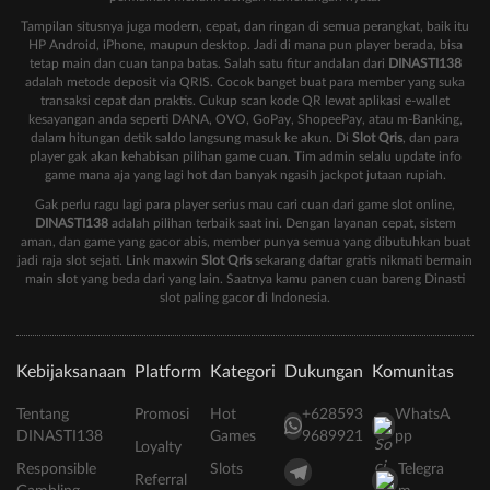
Tampilan situsnya juga modern, cepat, dan ringan di semua perangkat, baik itu
HP Android, iPhone, maupun desktop. Jadi di mana pun player berada, bisa
tetap main dan cuan tanpa batas. Salah satu fitur andalan dari
DINASTI138
adalah metode deposit via QRIS. Cocok banget buat para member yang suka
transaksi cepat dan praktis. Cukup scan kode QR lewat aplikasi e-wallet
kesayangan anda seperti DANA, OVO, GoPay, ShopeePay, atau m-Banking,
dalam hitungan detik saldo langsung masuk ke akun. Di
Slot Qris
, dan para
player gak akan kehabisan pilihan game cuan. Tim admin selalu update info
game mana aja yang lagi hot dan banyak ngasih jackpot jutaan rupiah.
Gak perlu ragu lagi para player serius mau cari cuan dari game slot online,
DINASTI138
adalah pilihan terbaik saat ini. Dengan layanan cepat, sistem
aman, dan game yang gacor abis, member punya semua yang dibutuhkan buat
jadi raja slot sejati. Link maxwin
Slot Qris
sekarang daftar gratis nikmati bermain
main slot yang beda dari yang lain. Saatnya kamu panen cuan bareng Dinasti
slot paling gacor di Indonesia.
Kebijaksanaan
Platform
Kategori
Dukungan
Komunitas
Tentang
Promosi
Hot
+628593
WhatsA
DINASTI138
Games
9689921
pp
Loyalty
Responsible
Slots
Telegra
Referral