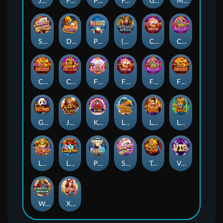
JiXiangRuYi(H5)
F-88Treasures(H5)
PINE OF PLINKO 2
FA DA CAI(H5)
G-BloomingRiches
MANEKI NEKO(H5)
Super Ace2+
Dragon Arena
Plinko2
(H5)Outlawed Heroes
C-88Drum(H5)
C-88Flower(H5)
C-88Riches(H5)
C-88Treasures(H5)
F-88Diamond(H5)
F-88Drum(H5)
F-88Flower(H5)
F-88Riches(H5)
Gold Panda(H5)
JourneyToTheWest
King-777
L-DragonRiches
L-EmperorTreasure
L-EyesOfFortune
L-GoldenToad
LuckyFish
Plinko3
Super Ace+
Triple Fish(H5)
VIP Club
Water Margin(H5)
XiBoBA