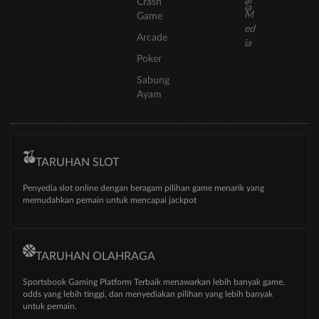
Crash
Game
Arcade
Poker
Sabung
Ayam
TARUHAN SLOT
Penyedia slot online dengan beragam pilihan game menarik yang
memudahkan pemain untuk mencapai jackpot
TARUHAN OLAHRAGA
Sportsbook Gaming Platform Terbaik menawarkan lebih banyak game,
odds yang lebih tinggi, dan menyediakan pilihan yang lebih banyak
untuk pemain.