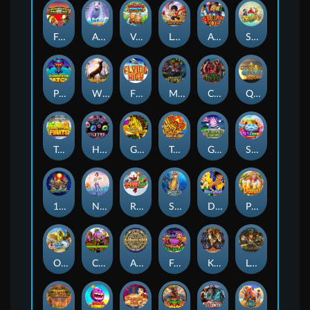
Frontier Fortunes
Arctic Hunt
Valentine Monchy
Legend Of Nezha
All For One
Scopa
Pumpkin Patch
Wild Flow
Flying High
Mighty Medusa
CashReef
Queen Of Queens 2
Tooty Fruity Fruits
Hot Hot Summer
Golden Unicorn
Tower Of Pizza
Grape Escape
Slime Party
12 Zodiacs
Nuwa
Ruffled Up
Siren's Spell
Disco Funk
Prost!
Orbs Of Atlantis
Cashosaurus
Azlangold
Fruity Halloween
King Tuts Tomb
London Hunter