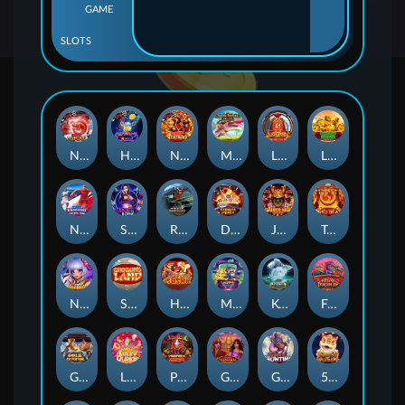
GAME
SLOTS
Nexus Koi Gate
Hot Hot Nexus
Nexus Wealth Inn
Mystic Fortune Nexus
Lucky Lucky Nexus
Laughing Buddha Nexus
Nexus Knockout Football Rush
Soju Bomb
Raiden Shogun
Daruma Impact
Japanese Mask
Taiko Beats
Nine Tails
Shoguns Land
Hey Sushi
Meow Janken
Koi Koi Treasure
Fortune Dragon Joy
Gold Koi Fortune
Lucky Durian
Prosperity Horse
Golden Taj Mahal
Genie's Showtime
5 Lucky Lions