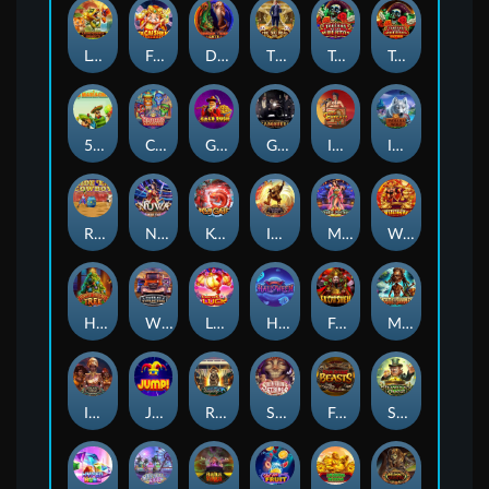
Legendary Beasts
Fa Cai Shen Deluxe
Dragon Tiger Gate
The Big Deal Deluxe
Taberna De Los Muertos
Taberna De Los Muertos Ultra
5 Mariachis
Calaveras Explosivas
Gold Rush
Gangsters
Indian Cash Catcher
Indiana Wolf
Ride Em Cowboy
Nuwa Deluxe
Koi Gate
Infernal Fury
Mystic Fortune Deluxe
Wealth Inn
Happiest Christmas Tree
Wild Trucks
Lantern Luck
Hot Hot Halloween
Fa Cai Shen
Mystic Shaman
Isibaya Queens
Jump!
Racing Royalty
Shivering Strings
Four Divine Beasts
Shamrock Quest