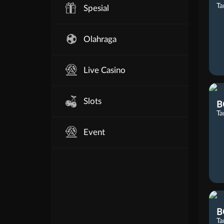
Ta
Spesial
Olahraga
Live Casino
Slots
B
Ta
Event
B
Ta