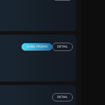
AMBIL PROMO
DETAIL
DETAIL