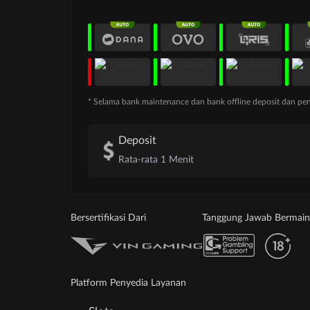
* Selama bank maintenance dan bank offline deposit dan pen
Deposit
Rata-rata 1 Menit
Bersertifikasi Dari
Tanggung Jawab Bermain
Platform Penyedia Layanan