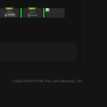
©2026 DINASTI138. Hak cipta dilindungi | 18+