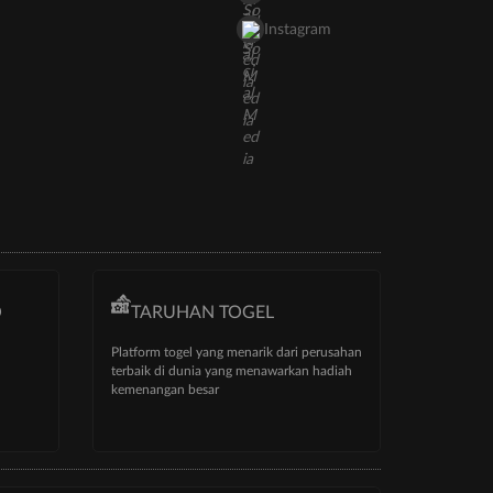
Instagram
O
TARUHAN TOGEL
Platform togel yang menarik dari perusahan
terbaik di dunia yang menawarkan hadiah
kemenangan besar