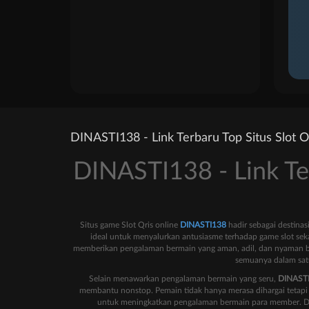
DINASTI138 - Link Terbaru Top Situs Slot O
DINASTI138 - Link Ter
Situs game Slot Qris online
DINASTI138
hadir sebagai destinas
ideal untuk menyalurkan antusiasme terhadap game slot se
memberikan pengalaman bermain yang aman, adil, dan nyaman bag
semuanya dalam satu
Selain menawarkan pengalaman bermain yang seru,
DINAST
membantu nonstop. Pemain tidak hanya merasa dihargai tetapi j
untuk meningkatkan pengalaman bermain para member. Da