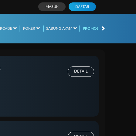
MASUK
DAFTAR
PROMOSI
ARCADE
POKER
SABUNG AYAM
8
DETAIL