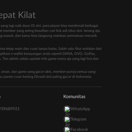
pat Kilat
ya yang lagi naik daun Di sini, para player bisa menikmati berbagai
mber yang sering kesulitan cari link asli situs slot, tenang aja.
angsung masuk, dan kamu bisa langsung mainkan permainan menarik
sa tetap main dan cuan tanpa batas. Salah satu fitur andalan dari
aplikasi e-wallet kesayangan anda seperti DANA, OVO, GoPay,
n. Tim admin selalu update info game mana aja yang lagi hot dan
stem aman, dan game yang gacor abis, member punya semua yang
mu panen cuan bareng Dinasti slot paling gacor di Indonesia.
n
Komunitas
939689921
WhatsApp
Telegram
Facebook