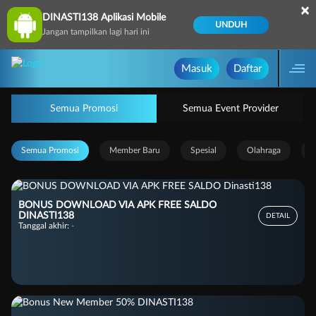
×
DINASTI138 Aplikasi Mobile
UNDUH
Jangan tampilkan lagi hari ini
Masuk
Daftar
Semua Promosi
Semua Event Provider
Semua Promosi
Member Baru
Spesial
Olahraga
L
BONUS DOWNLOAD VIA APK FREE SALDO
DINASTI138
DETAIL
Tanggal akhir:
-