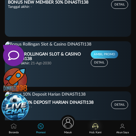
BONUS NEW MEMBER 50% DINASTI138
DETAIL
Tanggal akhir:
-
BONUS ROLLINGAN SLOT & CASINO
AMBIL PROMO
DINASTI138
DETAIL
Tanggal akhir:
21-Agt-2030
BONUS 10% DEPOSIT HARIAN DINASTI138
DETAIL
Tanggal akhir:
-
Beranda
Promosi
Masuk
Hub. Kami
Akun Saya