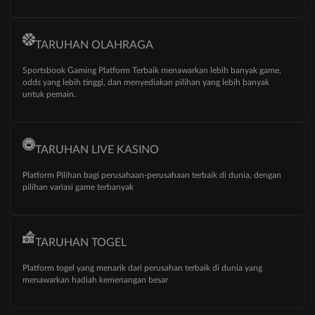
TARUHAN OLAHRAGA
Sportsbook Gaming Platform Terbaik menawarkan lebih banyak game,
odds yang lebih tinggi, dan menyediakan pilihan yang lebih banyak
untuk pemain.
TARUHAN LIVE KASINO
Platform Pilihan bagi perusahaan-perusahaan terbaik di dunia, dengan
pilihan variasi game terbanyak
TARUHAN TOGEL
Platform togel yang menarik dari perusahan terbaik di dunia yang
menawarkan hadiah kemenangan besar