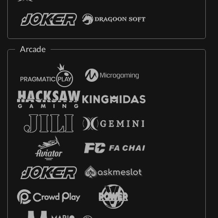
Arcade