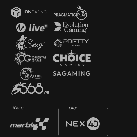
Race
Togel