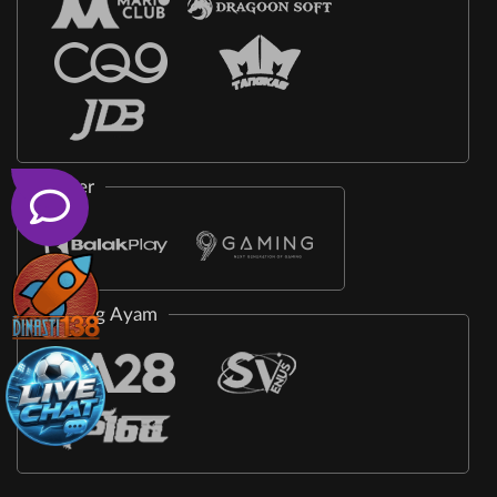
Poker
Sabung Ayam